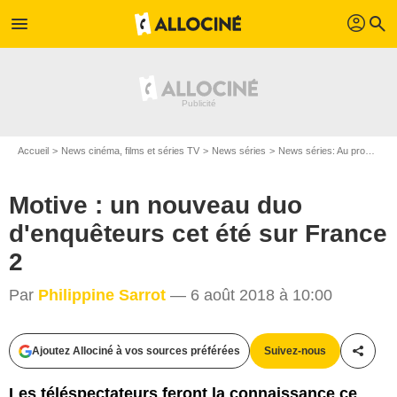
profil
menu
search
Accueil
News cinéma, films et séries TV
News séries
News séries: Au programme
Motive : un nouveau duo
d'enquêteurs cet été sur France
2
Par
Philippine Sarrot
— 6 août 2018 à 10:00
Ajoutez Allociné à vos sources préférées
Suivez-nous
Partag
Les téléspectateurs feront la connaissance ce