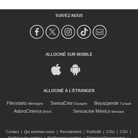
SUIVEZ-NOUS
ALLOCINÉ SUR MOBILE
ALLOCINÉ À L'ÉTRANGER
Filmstarts
SensaCine
Beyazperde
Allemagne
Espagne
Turquie
AdoroCinema
Sensacine México
Brésil
Mexique
Contact
|
Qui sommes-nous
|
Recrutement
|
Publicité
|
CGU
|
CGV
|
Politique de cookies
|
Préférences cookies
|
Données Personnelles
|