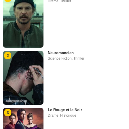
Drame
,
Thriller
Neuromancien
2
Science Fiction
,
Thriller
Le Rouge et le Noir
3
Drame
,
Historique