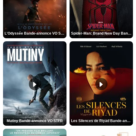
L'Odyssée Bande-annonce VO STFR
Spider-Man: Brand New Day Bande-annonce VO STFR
Mutiny Bande-annonce VO STFR
Les Silences de Riyad Bande-annonce VO STFR