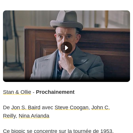
Stan & Ollie
-
Prochainement
De
Jon S. Baird
avec
Steve Coogan
,
John C.
Reilly
,
Nina Arianda
Ce biopic se concentre sur la tournée de 1953,