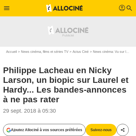
profil
menu
search
Accueil
News cinéma, films et séries TV
Actus Ciné
News cinéma: Vu sur le web
Philippe Lacheau en Nicky
Larson, un biopic sur Laurel et
Hardy... Les bandes-annonces
à ne pas rater
29 sept. 2018 à 05:30
Ajoutez Allociné à vos sources préférées
Suivez-nous
Partag