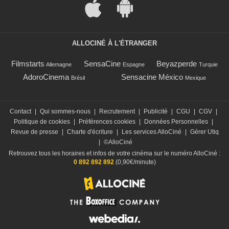
ALLOCINÉ À L'ÉTRANGER
Filmstarts
SensaCine
Beyazperde
Allemagne
Espagne
Turquie
AdoroCinema
Sensacine México
Brésil
Mexique
Contact
|
Qui sommes-nous
|
Recrutement
|
Publicité
|
CGU
|
CGV
|
Politique de cookies
|
Préférences cookies
|
Données Personnelles
|
Revue de presse
|
Charte d'écriture
|
Les services AlloCiné
|
Gérer Utiq
|
©AlloCiné
Retrouvez tous les horaires et infos de votre cinéma sur le numéro AlloCiné :
0 892 892 892
(0,90€/minute)