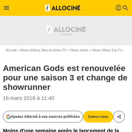
profil
menu
search
Accueil
News cinéma, films et séries TV
News séries
News Séries à la TV
Ame
American Gods est renouvelée
pour une saison 3 et change de
showrunner
16 mars 2019 à 11:40
Ajoutez Allociné à vos sources préférées
Suivez-nous
Partag
Moins d'une semaine après le lancement de la