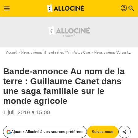
profil
menu
search
Accueil
News cinéma, films et séries TV
Actus Ciné
News cinéma: Vu sur le web
Bande-annonce Au nom de la
terre : Guillaume Canet dans
une saga familiale sur le
monde agricole
1 juil. 2019 à 15:00
Ajoutez Allociné à vos sources préférées
Suivez-nous
Partag