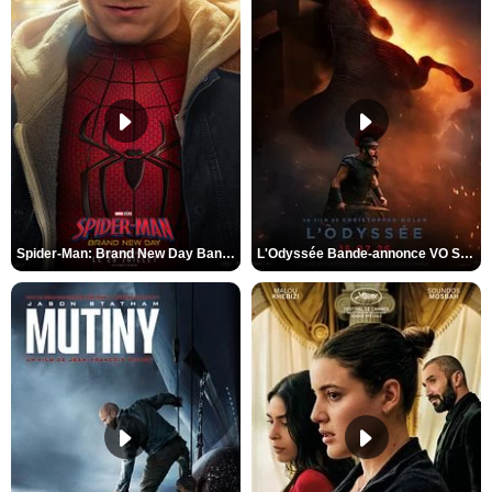
Spider-Man: Brand New Day Bande-annonce VO STFR
L'Odyssée Bande-annonce VO STFR