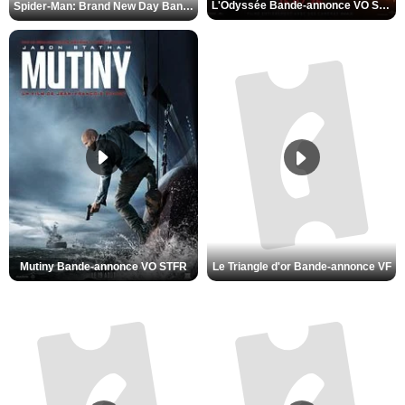
Spider-Man: Brand New Day Bande-annonce VO STFR
L'Odyssée Bande-annonce VO STFR
Mutiny Bande-annonce VO STFR
Le Triangle d'or Bande-annonce VF