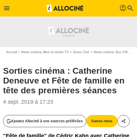
profil
menu
search
Accueil
News cinéma, films et séries TV
Actus Ciné
News cinéma: Box Office
Sorties cinéma : Catherine
Deneuve et Fête de famille en
tête des premières séances
4 sept. 2019 à 17:23
Les Films du Worso
Ajoutez Allociné à vos sources préférées
Suivez-nous
Partag
"Fête de famille" de Cédric Kahn avec Catherine