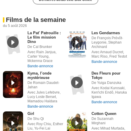
Films de la semaine
du 5 août 2026
La Pat' Patrouille :
Les Gendarmes
Le film mission
De François Prévôt-
Dino
Leygonie, Stephan
De Cal Brunker
Archinard
Avec Rain Janjua,
Avec Arnaud Ducret,
Carter Young,
Marc Riso, Fred Testot
Mckenna Grace
Bande-annonce
Bande-annonce
Kyma, l’onde
Des Fleurs pour
mystérieuse
Tokyo
De Romain Daudet-
De Yuiga Danzuka
Jahan
Avec Kodai Kurosaki,
Avec Jules Lefebvre,
Ken'ichi Endô, Haruka
Lucy Loste Berset,
Igawa
Mamadou Haïdara
Bande-annonce
Bande-annonce
Girl
Cotton Queen
De Shu Qi
De Suzannah
Mirghani
Avec Roy Chiu, Esther
Liu, Yu-Fei Lai
Avec Mihad Murtada,