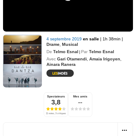
4 septembre 2019
en salle
|
1h 38min
|
Drame
,
Musical
De
Telmo Esnal
Par
Telmo Esnal
|
Avec
Gari Otamendi
,
Amaia Irigoyen
,
Ainara Ranera
Spectateurs
Mes amis
3,8
--
11 notes, 3 critiques