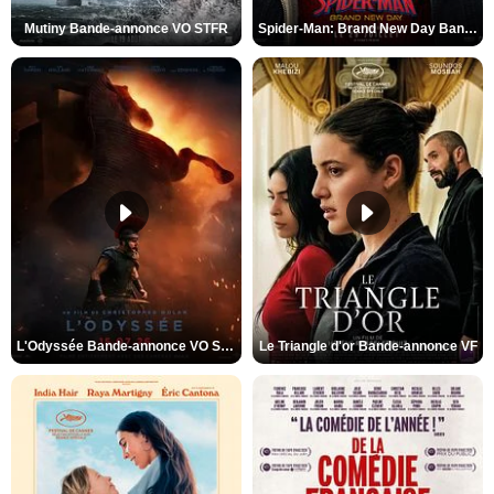
Mutiny Bande-annonce VO STFR
Spider-Man: Brand New Day Bande-annonce VO STFR
L'Odyssée Bande-annonce VO STFR
Le Triangle d'or Bande-annonce VF