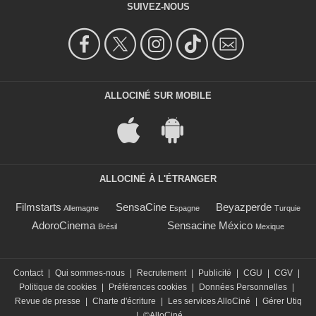
SUIVEZ-NOUS
ALLOCINÉ SUR MOBILE
ALLOCINÉ À L'ÉTRANGER
Filmstarts
SensaCine
Beyazperde
Allemagne
Espagne
Turquie
AdoroCinema
Sensacine México
Brésil
Mexique
Contact
|
Qui sommes-nous
|
Recrutement
|
Publicité
|
CGU
|
CGV
|
Politique de cookies
|
Préférences cookies
|
Données Personnelles
|
Revue de presse
|
Charte d'écriture
|
Les services AlloCiné
|
Gérer Utiq
|
©AlloCiné