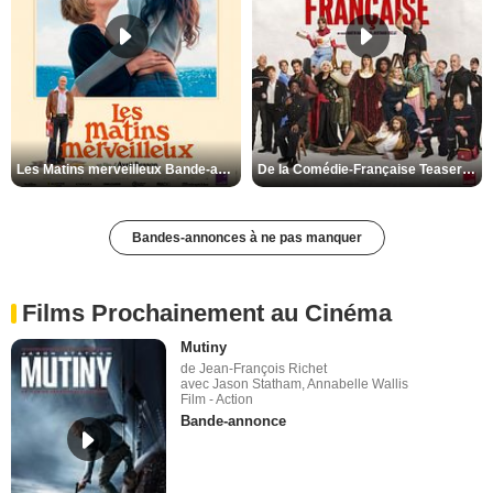
Les Matins merveilleux Bande-annonce VF
De la Comédie-Française Teaser VF
Bandes-annonces à ne pas manquer
Films Prochainement au Cinéma
Mutiny
de Jean-François Richet
avec Jason Statham, Annabelle Wallis
Film - Action
Bande-annonce