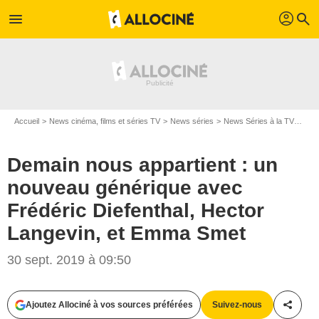
profil
menu
search
Accueil
News cinéma, films et séries TV
News séries
News Séries à la TV
Dema
Demain nous appartient : un
nouveau générique avec
Frédéric Diefenthal, Hector
Langevin, et Emma Smet
30 sept. 2019 à 09:50
Capture d'écran/TF1
Ajoutez Allociné à vos sources préférées
Suivez-nous
Partag