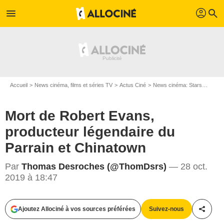
profil
menu
search
Accueil
News cinéma, films et séries TV
Actus Ciné
News cinéma: Stars
Mort 
Mort de Robert Evans,
producteur légendaire du
Parrain et Chinatown
Par
Thomas Desroches (@ThomDsrs)
— 28 oct.
2019 à 18:47
DR
Ajoutez Allociné à vos sources préférées
Suivez-nous
Partag