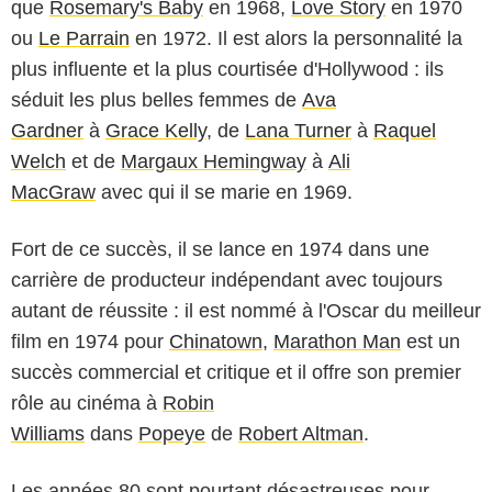
que
Rosemary's Baby
en 1968,
Love Story
en 1970
ou
Le Parrain
en 1972. Il est alors la personnalité la
plus influente et la plus courtisée d'Hollywood : ils
séduit les plus belles femmes de
Ava
Gardner
à
Grace Kelly
, de
Lana Turner
à
Raquel
Welch
et de
Margaux Hemingway
à
Ali
MacGraw
avec qui il se marie en 1969.
Fort de ce succès, il se lance en 1974 dans une
carrière de producteur indépendant avec toujours
autant de réussite : il est nommé à l'Oscar du meilleur
film en 1974 pour
Chinatown
,
Marathon Man
est un
succès commercial et critique et il offre son premier
rôle au cinéma à
Robin
Williams
dans
Popeye
de
Robert Altman
.
Les années 80 sont pourtant désastreuses pour