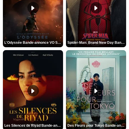
L'Odyssée Bande-annonce VO STFR
Spider-Man: Brand New Day Bande-annonce VO STFR
Les Silences de Riyad Bande-annonce VO STFR
Des Fleurs pour Tokyo Bande-annonce VO STFR