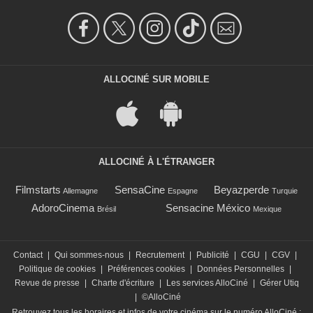
ALLOCINÉ SUR MOBILE
ALLOCINÉ À L'ÉTRANGER
Filmstarts
SensaCine
Beyazperde
Allemagne
Espagne
Turquie
AdoroCinema
Sensacine México
Brésil
Mexique
Contact
|
Qui sommes-nous
|
Recrutement
|
Publicité
|
CGU
|
CGV
|
Politique de cookies
|
Préférences cookies
|
Données Personnelles
|
Revue de presse
|
Charte d'écriture
|
Les services AlloCiné
|
Gérer Utiq
|
©AlloCiné
Retrouvez tous les horaires et infos de votre cinéma sur le numéro AlloCiné :