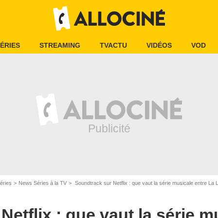
ÉRIES
STREAMING
TVACTU
VIDÉOS
VOD
Netflix
éries
News Séries à la TV
Soundtrack sur Netflix : que vaut la série musicale entre La 
etflix : que vaut la série m