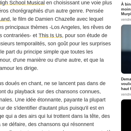
igh School Musical
en choisissant une voie plus
À bin
moins
ros chorégraphiés d'un autre genre. Pensée
Murph
Land
, le film de Damien Chazelle avec lequel
vendr
t les principaux thèmes -Los Angeles, les rêves de
rs contrariées- et
This Is Us
, pour son étude de
sieurs temporalités, son goût pour les surprises
lle part du principe simple que toutes les
ur, d'une manière ou d'une autre, et que la
'amour les dirige.
Demai
ous doués en chant, ne se lancent pas dans de
vouli
haut 
 font du playback sur des chansons connues,
vendr
ginales. Une idée étonnante, payante la plupart
 de s'identifier d'autant plus puisqu'il est en
qui a des airs qui lui trottent dans la tête, des
à se défaire, des chansons qui résonnent