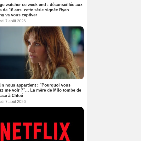
ge-watcher ce week-end : déconseillée aux
 de 16 ans, cette série signée Ryan
y va vous captiver
edi 7 août 2026
n nous appartient : "Pourquoi vous
ez me voir ?"... La mère de Milo tombe de
face à Chloé
edi 7 août 2026