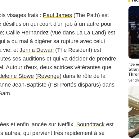
ois visages frais :
Paul James
(The Path) est
désillusion qui court d'un job à un autre pour
le;
Callie Hernandez
(vue dans
La La Land
) est
 qui a du mal à digérer sa rupture avec celui
a vie, et
Jenna Dewan
(The Resident) est
utes ses auditions et qui va décider de prendre
"Je v
l. Autour d'eux, deux actrices vétérantes que
Stran
Thro
eleine Stowe
(
Revenge
) dans le rôle de la
vendr
anne Jean-Baptiste
(
FBI Portés disparus
) dans
e Sam.
es et enfin lancée sur Netflix,
Soundtrack
est
 autres, qui parvient très rapidement à se