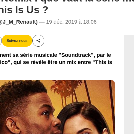
his Is Us ?
@J_M_Renault)
— 19 déc. 2019 à 18:06
Suivez-nous
Partager cet article
ement sa série musicale "Soundtrack", par le
o", qui se révèle être un mix entre "This Is