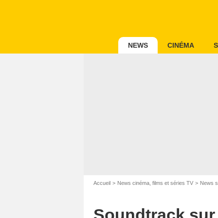
NEWS
CINÉMA
S
Accueil
News cinéma, films et séries TV
News s
Soundtrack sur N