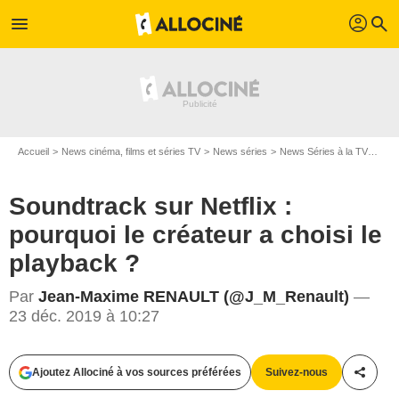
profil
menu
search
Accueil
News cinéma, films et séries TV
News séries
News Séries à la TV
Soun
Soundtrack sur Netflix :
pourquoi le créateur a choisi le
playback ?
Par
Jean-Maxime RENAULT (@J_M_Renault)
—
23 déc. 2019 à 10:27
Netflix
Ajoutez Allociné à vos sources préférées
Suivez-nous
Partag