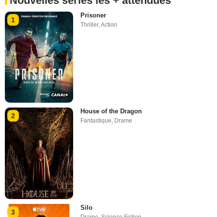
Nouvelles séries les + attendues
Prisoner
1
Thriller
,
Action
House of the Dragon
2
Fantastique
,
Drame
Silo
3
Drame
,
Science Fiction