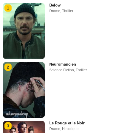
Below
1
Drame
,
Thriller
Neuromancien
2
Science Fiction
,
Thriller
Le Rouge et le Noir
3
Drame
,
Historique