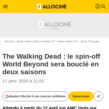
profil
menu
search
Accueil
News cinéma, films et séries TV
News séries TV
Actus Tournage Séries TV
The Walking Dead : le spin-off
World Beyond sera bouclé en
deux saisons
AMC
17 janv. 2020 à 11:00
Ajoutez Allociné à vos sources préférées
Suivez-nous
Partag
Attendu à partir du 12 avril sur AMC (puis sur