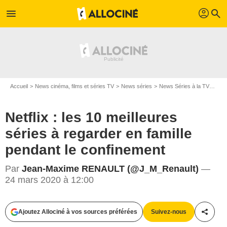
profil
menu
search
Accueil
News cinéma, films et séries TV
News séries
News Séries à la TV
Netf
Netflix : les 10 meilleures
séries à regarder en famille
pendant le confinement
Par
Jean-Maxime RENAULT (@J_M_Renault)
—
24 mars 2020 à 12:00
Ajoutez Allociné à vos sources préférées
Suivez-nous
Partag