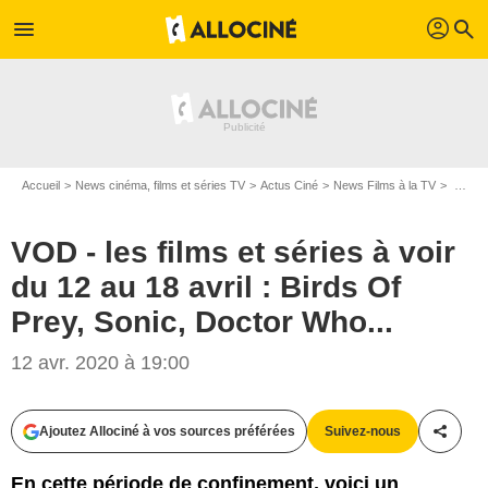
profil
menu
search
Accueil
News cinéma, films et séries TV
Actus Ciné
News Films à la TV
VOD - les films et séries à voir du 12 au 18 avril : Birds Of Prey, Sonic, Doctor Who...
VOD - les films et séries à voir
du 12 au 18 avril : Birds Of
Prey, Sonic, Doctor Who...
12 avr. 2020 à 19:00
Ajoutez Allociné à vos sources préférées
Suivez-nous
Partag
En cette période de confinement, voici un