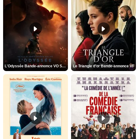
L'Odyssée Bande-annonce VO STFR
Le Triangle d'or Bande-annonce VF