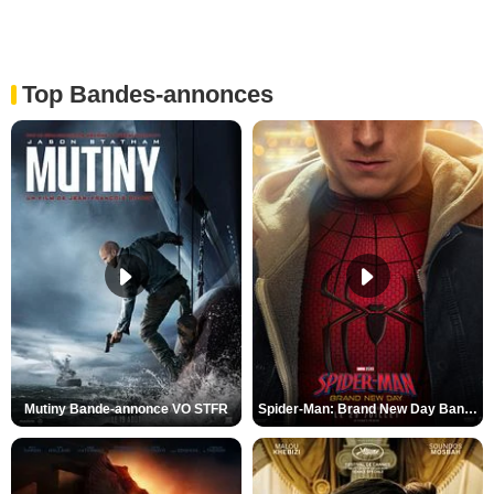
Top Bandes-annonces
Mutiny Bande-annonce VO STFR
Spider-Man: Brand New Day Bande-annonce VO STFR