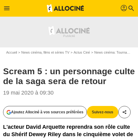
profil
menu
search
Accueil
News cinéma, films et séries TV
Actus Ciné
News cinéma: Tournages
Scream 5 : un personnage culte
de la saga sera de retour
SND
19 mai 2020 à 09:30
Ajoutez Allociné à vos sources préférées
Suivez-nous
Partag
L'acteur David Arquette reprendra son rôle culte
du Shérif Dewey Riley dans le cinquième volet de