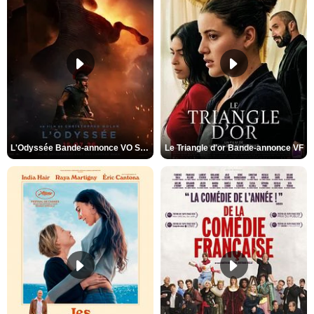
L'Odyssée Bande-annonce VO STFR
Le Triangle d'or Bande-annonce VF