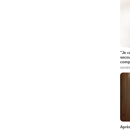
"Je c
secou
compo
vendr
Après