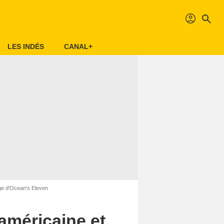
profil
search
LES INDÉS
CANAL+
age d'Ocean's Eleven
américaine et