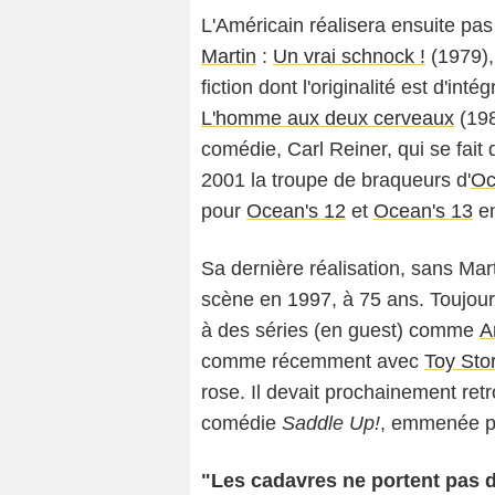
L'Américain réalisera ensuite p
Martin
:
Un vrai schnock !
(1979)
fiction dont l'originalité est d'int
L'homme aux deux cerveaux
(198
comédie, Carl Reiner, qui se fait 
2001 la troupe de braqueurs d'
Oc
pour
Ocean's 12
et
Ocean's 13
en
Sa dernière réalisation, sans Mart
scène en 1997, à 75 ans. Toujours
à des séries (en guest) comme
A
comme récemment avec
Toy Sto
rose. Il devait prochainement re
comédie
Saddle Up!
, emmenée 
"Les cadavres ne portent pas de