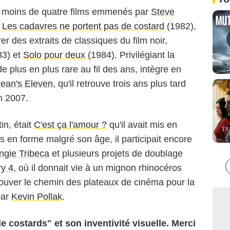
as moins de quatre films emmenés par
Steve
,
Les cadavres ne portent pas de costard
(1982),
égrer des extraits de classiques du film noir,
3) et
Solo pour deux
(1984). Privilégiant la
de plus en plus rare au fil des ans, intègre en
ean's Eleven
, qu'il retrouve trois ans plus tard
 2007.
in, était
C'est ça l'amour ?
qu'il avait mis en
 en forme malgré son âge, il participait encore
ngie Tribeca
et plusieurs projets de doublage
ry 4
, où il donnait vie à un mignon rhinocéros
trouver le chemin des plateaux de cinéma pour la
par
Kevin Pollak
.
 costards" et son inventivité visuelle. Merci