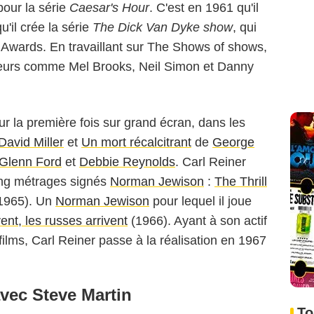
our la série
Caesar's Hour
. C'est en 1961 qu'il
'il crée la série
The Dick Van Dyke show
, qui
Awards. En travaillant sur The Shows of shows,
auteurs comme Mel Brooks, Neil Simon et Danny
r la première fois sur grand écran, dans les
David Miller
et
Un mort récalcitrant
de
George
Glenn Ford
et
Debbie Reynolds
. Carl Reiner
long métrages signés
Norman Jewison
:
The Thrill
1965). Un
Norman Jewison
pour lequel il joue
ent, les russes arrivent
(1966). Ayant à son actif
ilms, Carl Reiner passe à la réalisation en 1967
avec Steve Martin
To