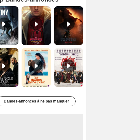
Mutiny Bande-annonce VO STFR
Spider-Man: Brand New Day Bande-annonce VO STFR
L'Odyssée Bande-annonce VO STFR
Le Triangle d'or Bande-annonce VF
Les Matins merveilleux Bande-annonce VF
De la Comédie-Française Teaser VF
Bandes-annonces à ne pas manquer