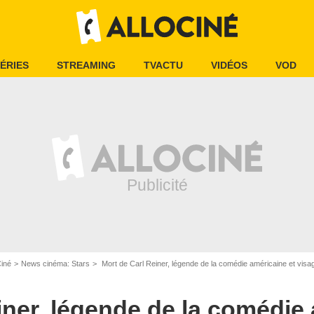
ÉRIES
STREAMING
TVACTU
VIDÉOS
VOD
Ciné
News cinéma: Stars
Mort de Carl Reiner, légende de la comédie américaine et vis
CPA / Bestimage
iner, légende de la comédie 