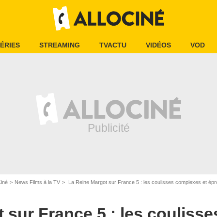
ÉRIES
STREAMING
TVACTU
VIDÉOS
VOD
Ciné
News Films à la TV
La Reine Margot sur France 5 : les coulisses complexes et épro
 sur France 5 : les couliss