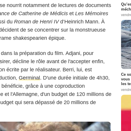
Qu’es
o se nourrit notamment de lectures de documents
méch
nce de Catherine de Médicis
et
Les Mémoires
vendr
ssi du
Roman de Henri IV
d’Heinrich Mann. À
 décident de se concentrer sur la monstrueuse
 drame shakespearien épique.
doux-Pathé – Pathé Production – France 2 Cinéma – DA Films – RCS
dans la préparation du film. Adjani, pour
ne TV SPA – Nef Filmproduktion
ésirer, décline le rôle avant de l'accepter enfin,
 écrite par le réalisateur. Berri, lui, est
Ce so
duction,
Germinal
. D'une durée initiale de 4h30,
vous 
les t
bénéficie, grâce à une coproduction
vendr
ie et l'Allemagne, d'un budget de 120 millions de
 budget qui sera dépassé de 20 millions de