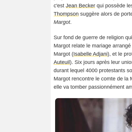
c'est
Jean Becker
qui possède les
Thompson
suggère alors de porte
Margot
.
Luc Roux – Collection Fondation Jérôme Say
Produzio
Sur fond de guerre de religion q
Margot relate le mariage arrangé 
Margot (
Isabelle Adjani
), et le pr
Auteuil
). Six jours après leur uni
durant lequel 4000 protestants son
Margot rencontre le comte de la 
elle va tomber passionnément a