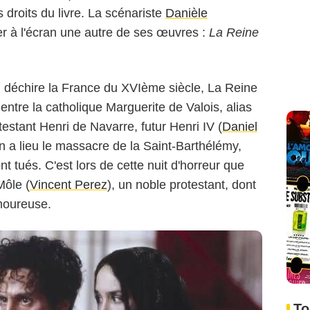
 droits du livre. La scénariste
Danièle
r à l'écran une autre de ses œuvres :
La Reine
doux-Pathé – Pathé Production – France 2 Cinéma – DA Films – RCS
ne TV SPA – Nef Filmproduktion
ui déchire la France du XVIème siècle, La Reine
entre la catholique Marguerite de Valois, alias
otestant Henri de Navarre, futur Henri IV (
Daniel
on a lieu le massacre de la Saint-Barthélémy,
t tués. C'est lors de cette nuit d'horreur que
Môle (
Vincent Perez
), un noble protestant, dont
moureuse.
To