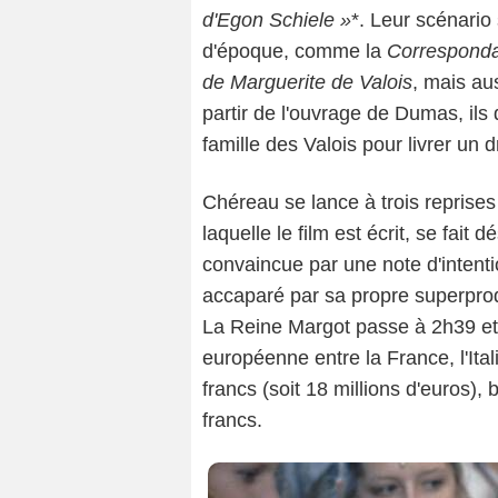
d'Egon Schiele »
*. Leur scénari
d'époque, comme la
Corresponda
de Marguerite de Valois
, mais au
partir de l'ouvrage de Dumas, ils
famille des Valois pour livrer un
Luc Roux – Collection Fondation Jérôme Say
Chéreau se lance à trois reprises 
Produzio
laquelle le film est écrit, se fait d
convaincue par une note d'intention
accaparé par sa propre superpro
La Reine Margot passe à 2h39 et 
européenne entre la France, l'Ital
francs (soit 18 millions d'euros),
francs.