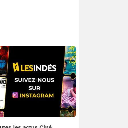
utes les actus Ciné