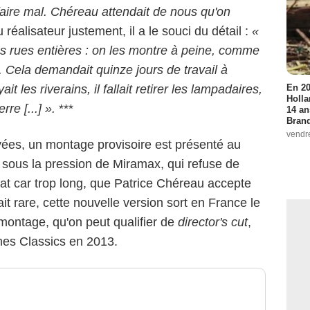
 faire mal. Chéreau attendait de nous qu'on
 réalisateur justement, il a le souci du détail :
«
s rues entières : on les montre à peine, comme
. Cela demandait quinze jours de travail à
En 20
t les riverains, il fallait retirer les lampadaires,
Holla
rre [...] ».
***
14 an
Bran
vendr
vées, un montage provisoire est présenté au
 sous la pression de Miramax, qui refuse de
'état car trop long, que Patrice Chéreau accepte
it rare, cette nouvelle version sort en France le
ntage, qu'on peut qualifier de
director's cut
,
nes Classics en 2013.