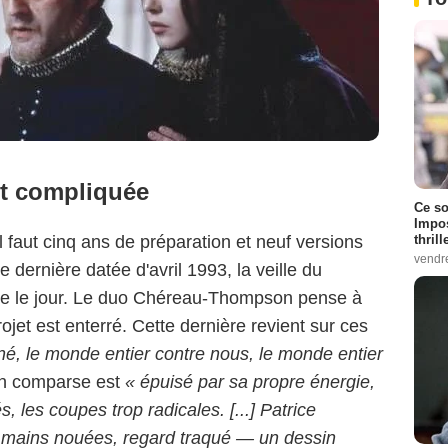
et compliquée
Ce so
Impos
thrill
 faut cinq ans de préparation et neuf versions
vendr
 dernière datée d'avril 1993, la veille du
oie le jour. Le duo Chéreau-Thompson pense à
jet est enterré. Cette dernière revient sur ces
né, le monde entier contre nous, le monde entier
on comparse est
« épuisé par sa propre énergie,
 les coupes trop radicales. [...] Patrice
, mains nouées, regard traqué — un dessin