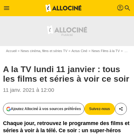
profil
menu
search
Accueil
News cinéma, films et séries TV
Actus Ciné
News Films à la TV
A la TV lundi 11 janvier : tous les films et séries à voir ce soir
A la TV lundi 11 janvier : tous
les films et séries à voir ce soir
11 janv. 2021 à 12:00
Twentieth Century Fox
Ajoutez Allociné à vos sources préférées
Suivez-nous
Partag
Chaque jour, retrouvez le programme des films et
séries à voir à la télé. Ce soir : un super-héros