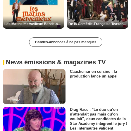
Les Matins merveilleux Bande-annonce VF
De la Comédie-Française Teaser VF
Bandes-annonces à ne pas manquer
News émissions & magazines TV
Cauchemar en cuisine : la
production lance un appel
Drag Race : "Le duo qu’on
n'attendait pas mais qu’on
voulait", deux candidates de la
Star Academy intègrent le jury !
Les internautes valident