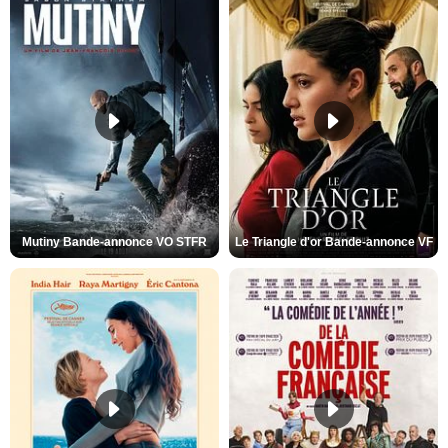
Mutiny Bande-annonce VO STFR
Le Triangle d'or Bande-annonce VF