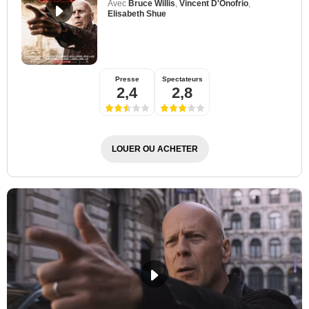
Avec
Bruce Willis
,
Vincent D'Onofrio
,
Elisabeth Shue
Presse
Spectateurs
2,4
2,8
LOUER OU ACHETER