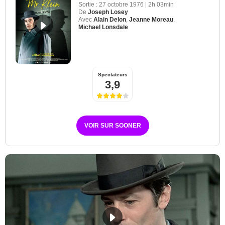
Sortie :
27 octobre 1976
|
2h 03min
De
Joseph Losey
Avec
Alain Delon
,
Jeanne Moreau
,
Michael Lonsdale
Spectateurs
3,9
VOIR SUR SOONER