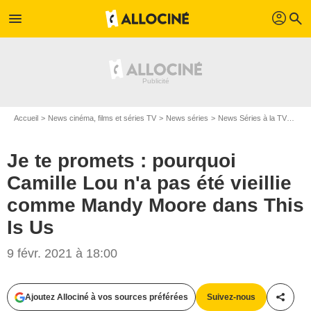
profil
menu
search
Accueil
News cinéma, films et séries TV
News séries
News Séries à la TV
Je t
Je te promets : pourquoi
Camille Lou n'a pas été vieillie
comme Mandy Moore dans This
Is Us
9 févr. 2021 à 18:00
JEAN-PHILIPPE BALTEL/AUTHENTIC PROD/TF1 / Ron Batzdorff/NBC
Ajoutez Allociné à vos sources préférées
Suivez-nous
Partag