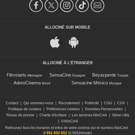
ALLOCINÉ SUR MOBILE
ALLOCINÉ À L'ÉTRANGER
Filmstarts
SensaCine
Beyazperde
Allemagne
Espagne
Turquie
AdoroCinema
Sensacine México
Brésil
Mexique
Contact
|
Qui sommes-nous
|
Recrutement
|
Publicité
|
CGU
|
CGV
|
Politique de cookies
|
Préférences cookies
|
Données Personnelles
|
Revue de presse
|
Charte d'écriture
|
Les services AlloCiné
|
Gérer Utiq
|
©AlloCiné
Retrouvez tous les horaires et infos de votre cinéma sur le numéro AlloCiné :
0 892 892 892
(0,90€/minute)