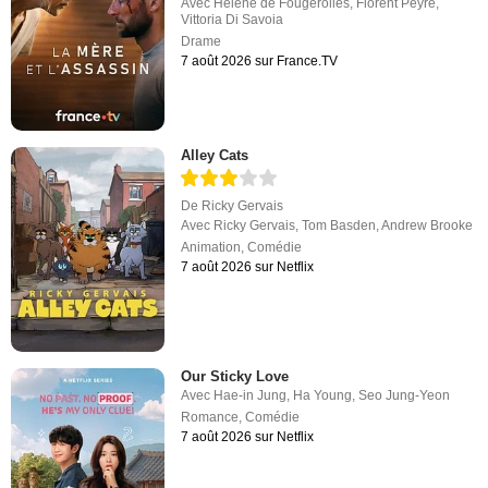
Avec
Hélène de Fougerolles
,
Florent Peyre
,
Vittoria Di Savoia
Drame
7 août 2026 sur France.TV
Alley Cats
De
Ricky Gervais
Avec
Ricky Gervais
,
Tom Basden
,
Andrew Brooke
Animation
,
Comédie
7 août 2026 sur Netflix
Our Sticky Love
Avec
Hae-in Jung
,
Ha Young
,
Seo Jung-Yeon
Romance
,
Comédie
7 août 2026 sur Netflix