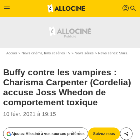
profil
menu
search
Accueil
News cinéma, films et séries TV
News séries
News séries: Stars
Buffy
Buffy contre les vampires :
Charisma Carpenter (Cordelia)
accuse Joss Whedon de
comportement toxique
10 févr. 2021 à 19:15
Ajoutez Allociné à vos sources préférées
Suivez-nous
Partag