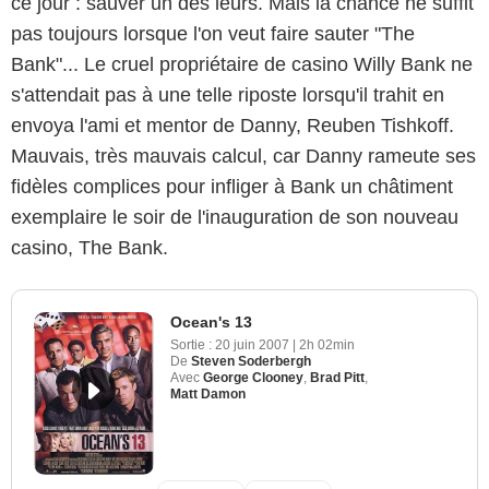
ce jour : sauver un des leurs. Mais la chance ne suffit
pas toujours lorsque l'on veut faire sauter "The
Bank"... Le cruel propriétaire de casino Willy Bank ne
s'attendait pas à une telle riposte lorsqu'il trahit en
envoya l'ami et mentor de Danny, Reuben Tishkoff.
Mauvais, très mauvais calcul, car Danny rameute ses
fidèles complices pour infliger à Bank un châtiment
exemplaire le soir de l'inauguration de son nouveau
casino, The Bank.
Ocean's 13
Sortie :
20 juin 2007
|
2h 02min
De
Steven Soderbergh
Avec
George Clooney
,
Brad Pitt
,
Matt Damon