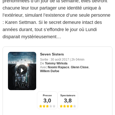
prénommées d’un jour de la semaine, elles devront
chacune leur tour partager une identité unique à
l’extérieur, simulant l’existence d’une seule personne
: Karen Settman. Si le secret demeure intact des
années durant, tout s’effondre le jour où Lundi
disparait mystérieusement…
Seven Sisters
Sortie :
30 août 2017
|
2h 04min
De
Tommy Wirkola
Avec
Noomi Rapace
,
Glenn Close
,
Willem Dafoe
Presse
Spectateurs
3,0
3,8