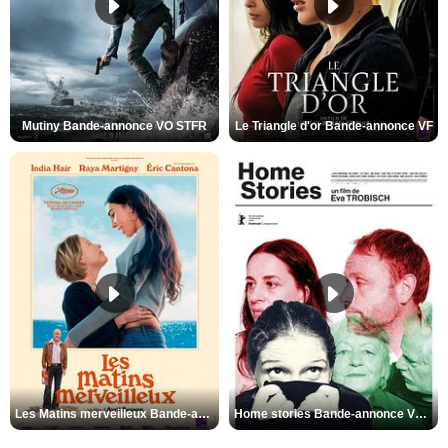
Mutiny Bande-annonce VO STFR
Le Triangle d'or Bande-annonce VF
Les Matins merveilleux Bande-annonce VF
Home stories Bande-annonce VO STFR