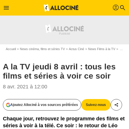
profil
menu
search
Accueil
News cinéma, films et séries TV
Actus Ciné
News Films à la TV
A la TV jeudi 8 avril : tous les films et séries à voir ce soir
A la TV jeudi 8 avril : tous les
films et séries à voir ce soir
8 avr. 2021 à 12:00
StudioCanal
Ajoutez Allociné à vos sources préférées
Suivez-nous
Partag
Chaque jour, retrouvez le programme des films et
séries à voir à la télé. Ce soir : le retour de Léo