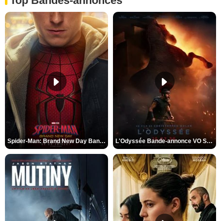
Top Bandes-annonces
Spider-Man: Brand New Day Bande-annonce VO STFR
L'Odyssée Bande-annonce VO STFR