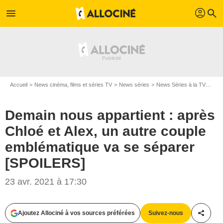
profil
menu
search
Accueil
News cinéma, films et séries TV
News séries
News Séries à la TV
Dema
Demain nous appartient : après
Chloé et Alex, un autre couple
emblématique va se séparer
[SPOILERS]
23 avr. 2021 à 17:30
Ajoutez Allociné à vos sources préférées
Suivez-nous
Partag