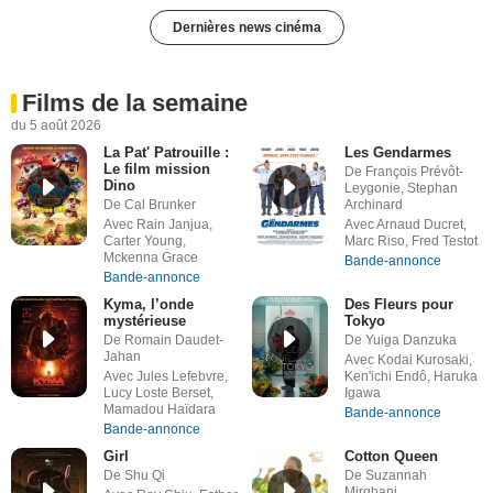
Dernières news cinéma
Films de la semaine
du 5 août 2026
La Pat' Patrouille :
Les Gendarmes
Le film mission
De François Prévôt-
Dino
Leygonie, Stephan
De Cal Brunker
Archinard
Avec Rain Janjua,
Avec Arnaud Ducret,
Carter Young,
Marc Riso, Fred Testot
Mckenna Grace
Bande-annonce
Bande-annonce
Kyma, l’onde
Des Fleurs pour
mystérieuse
Tokyo
De Romain Daudet-
De Yuiga Danzuka
Jahan
Avec Kodai Kurosaki,
Avec Jules Lefebvre,
Ken'ichi Endô, Haruka
Lucy Loste Berset,
Igawa
Mamadou Haïdara
Bande-annonce
Bande-annonce
Girl
Cotton Queen
De Shu Qi
De Suzannah
Mirghani