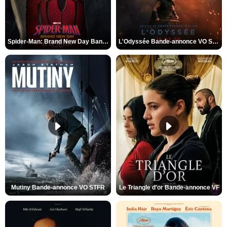
Spider-Man: Brand New Day Bande-annonce VO STFR
L'Odyssée Bande-annonce VO STFR
Mutiny Bande-annonce VO STFR
Le Triangle d'or Bande-annonce VF