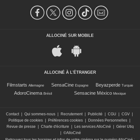
ALLOCINÉ SUR MOBILE
ALLOCINÉ À L'ÉTRANGER
Filmstarts
SensaCine
Beyazperde
Allemagne
Espagne
Turquie
AdoroCinema
Sensacine México
Brésil
Mexique
Contact
|
Qui sommes-nous
|
Recrutement
|
Publicité
|
CGU
|
CGV
|
Politique de cookies
|
Préférences cookies
|
Données Personnelles
|
Revue de presse
|
Charte d'écriture
|
Les services AlloCiné
|
Gérer Utiq
|
©AlloCiné
Retrouvez tous les horaires et infos de votre cinéma sur le numéro AlloCiné :