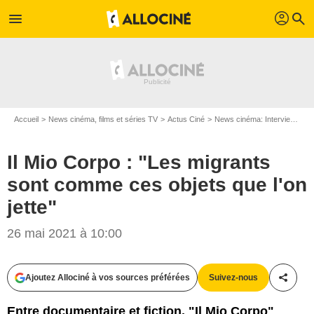
profil
menu
search
Accueil
News cinéma, films et séries TV
Actus Ciné
News cinéma: Interviews
I
Il Mio Corpo : "Les migrants
sont comme ces objets que l'on
jette"
26 mai 2021 à 10:00
Ajoutez Allociné à vos sources préférées
Suivez-nous
Partag
Entre documentaire et fiction, "Il Mio Corpo"