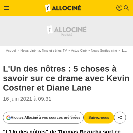
profil
menu
search
Accueil
News cinéma, films et séries TV
Actus Ciné
News Sorties ciné
L'Un des nôtres : 5 choses à savoir sur ce drame avec Kevin Costner et Diane Lane
L'Un des nôtres : 5 choses à
savoir sur ce drame avec Kevin
Costner et Diane Lane
16 juin 2021 à 09:31
Ajoutez Allociné à vos sources préférées
Suivez-nous
Partag
"L'Un des nôtres" de Thomas Bezucha sort ce