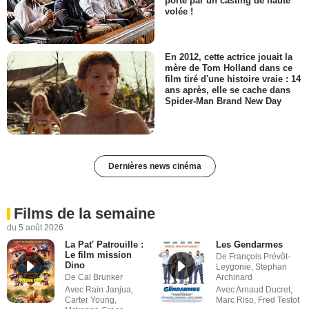
porté par un casting de haute
volée !
En 2012, cette actrice jouait la
mère de Tom Holland dans ce
film tiré d'une histoire vraie : 14
ans après, elle se cache dans
Spider-Man Brand New Day
Dernières news cinéma
Films de la semaine
du 5 août 2026
La Pat' Patrouille :
Les Gendarmes
Le film mission
De François Prévôt-
Dino
Leygonie, Stephan
De Cal Brunker
Archinard
Avec Rain Janjua,
Avec Arnaud Ducret,
Carter Young,
Marc Riso, Fred Testot