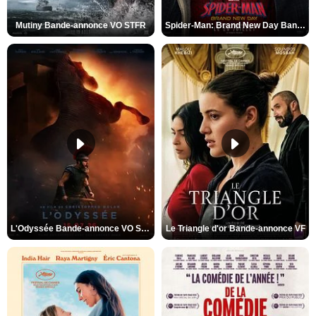
Mutiny Bande-annonce VO STFR
Spider-Man: Brand New Day Bande-annonce VO STFR
L'Odyssée Bande-annonce VO STFR
Le Triangle d'or Bande-annonce VF