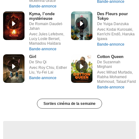
Mckenna Grace
Bande-annonce
Bande-annonce
Kyma, l’onde
Des Fleurs pour
mystérieuse
Tokyo
De Romain Daudet-
De Yuiga Danzuka
Jahan
Avec Kodai Kurosaki,
Avec Jules Lefebvre,
Ken'ichi Endô, Haruka
Lucy Loste Berset,
Igawa
Mamadou Haïdara
Bande-annonce
Bande-annonce
Girl
Cotton Queen
De Shu Qi
De Suzannah
Mirghani
Avec Roy Chiu, Esther
Liu, Yu-Fei Lai
Avec Mihad Murtada,
Rabha Mohamed
Bande-annonce
Mahmoud, Talaat Farid
Bande-annonce
Sorties cinéma de la semaine