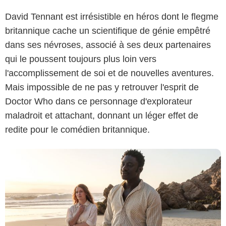
David Tennant est irrésistible en héros dont le flegme
britannique cache un scientifique de génie empêtré
dans ses névroses, associé à ses deux partenaires
qui le poussent toujours plus loin vers
Graham Bartholomew/ Slim 80 Days / Federation Entertainment / Peu
l'accomplissement de soi et de nouvelles aventures.
Communications / ZDF / Be-Films / RTBF / FTV
Mais impossible de ne pas y retrouver l'esprit de
Doctor Who dans ce personnage d'explorateur
maladroit et attachant, donnant un léger effet de
redite pour le comédien britannique.