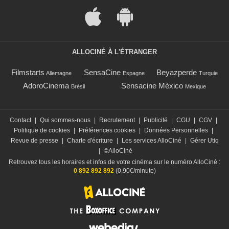
ALLOCINÉ À L'ÉTRANGER
Filmstarts
SensaCine
Beyazperde
Allemagne
Espagne
Turquie
AdoroCinema
Sensacine México
Brésil
Mexique
Contact
|
Qui sommes-nous
|
Recrutement
|
Publicité
|
CGU
|
CGV
|
Politique de cookies
|
Préférences cookies
|
Données Personnelles
|
Revue de presse
|
Charte d'écriture
|
Les services AlloCiné
|
Gérer Utiq
|
©AlloCiné
Retrouvez tous les horaires et infos de votre cinéma sur le numéro AlloCiné :
0 892 892 892
(0,90€/minute)