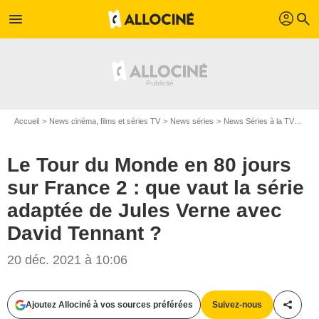
profil
menu
search
Accueil
News cinéma, films et séries TV
News séries
News Séries à la TV
Le T
Le Tour du Monde en 80 jours
sur France 2 : que vaut la série
adaptée de Jules Verne avec
David Tennant ?
20 déc. 2021 à 10:06
Ajoutez Allociné à vos sources préférées
Suivez-nous
Partag