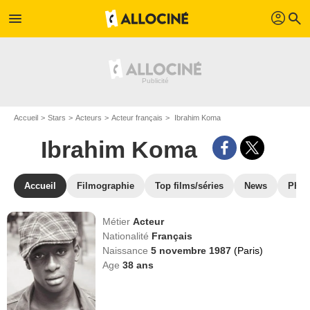
profil
menu
search
Accueil
Stars
Acteurs
Acteur français
Ibrahim Koma
Ibrahim Koma
Accueil
Filmographie
Top films/séries
News
Phot
Métier
Acteur
Nationalité
Français
Naissance
5 novembre 1987
(Paris)
Age
38
ans