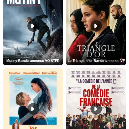
Mutiny Bande-annonce VO STFR
Le Triangle d'or Bande-annonce VF