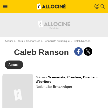
profil
menu
search
Accueil
Stars
Scénaristes
Scénariste britannique
Caleb Ranson
Caleb Ranson
Accueil
Métiers
Scénariste,
Créateur,
Directeur
d’écriture
Nationalité
Britannique