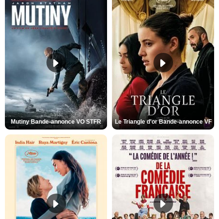
Mutiny Bande-annonce VO STFR
Le Triangle d'or Bande-annonce VF