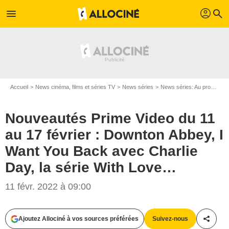
profil
menu
search
Accueil
News cinéma, films et séries TV
News séries
News séries: Au programme
Nouveautés Prime Video du 11
au 17 février : Downton Abbey, I
Want You Back avec Charlie
Day, la série With Love…
11 févr. 2022 à 09:00
Ajoutez Allociné à vos sources préférées
Suivez-nous
Partag