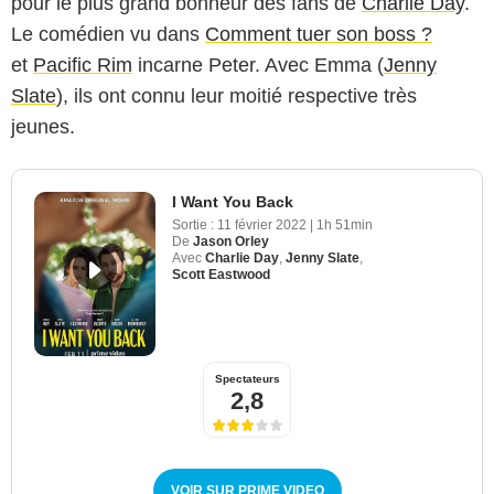
pour le plus grand bonheur des fans de
Charlie Day
.
Le comédien vu dans
Comment tuer son boss ?
et
Pacific Rim
incarne Peter. Avec Emma (
Jenny
Slate
), ils ont connu leur moitié respective très
jeunes.
I Want You Back
Sortie :
11 février 2022
|
1h 51min
De
Jason Orley
Avec
Charlie Day
,
Jenny Slate
,
Scott Eastwood
Spectateurs
2,8
VOIR SUR PRIME VIDEO