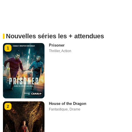
Nouvelles séries les + attendues
Prisoner
1
Thriller
,
Action
House of the Dragon
2
Fantastique
,
Drame