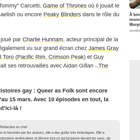
 "Tommy" Carcetti,
Game of Thrones
où il jouait le
 Baelish ou encore
Peaky Blinders
dans le rôle du
À bin
moins
Murph
vendr
 joué par
Charlie Hunnam
, acteur principal de la
 également vu sur grand écran chez
James Gray
l Toro
(
Pacific Rim
,
Crimson Peak
) et
Guy
it ses retrouvailles avec Aidan Gillan -,
The
stoires gay : Queer as Folk sont encore
au 15 mars. Avec 10 épisodes en tout, la
’ici-là !
 Rédaction en chef
n et fascinée par les acteurs, elle a des goûts très éclectiques. Elle a
ductions américaines et dévore tout ce qui lui passe devant les yeux, de