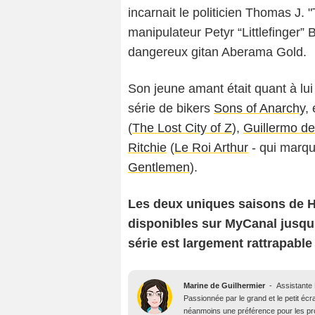
incarnait le politicien Thomas J.
manipulateur Petyr “Littlefinger”
dangereux gitan Aberama Gold.
Son jeune amant était quant à lui
série de bikers
Sons of Anarchy
,
(
The Lost City of Z
),
Guillermo de
Ritchie
(
Le Roi Arthur
- qui marqua
Gentlemen
).
Les deux uniques saisons de Hi
disponibles sur MyCanal jusqu’
série est largement rattrapable d
Marine de Guilhermier
-
Assistante
Passionnée par le grand et le petit écra
néanmoins une préférence pour les pro