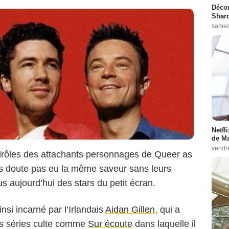
Décon
Shard
samed
Netfl
de Ma
vendr
drôles des attachants personnages de Queer as
ns doute pas eu la même saveur sans leurs
s aujourd’hui des stars du petit écran.
insi incarné par l’Irlandais
Aidan Gillen
, qui a
res séries culte comme
Sur écoute
dans laquelle il