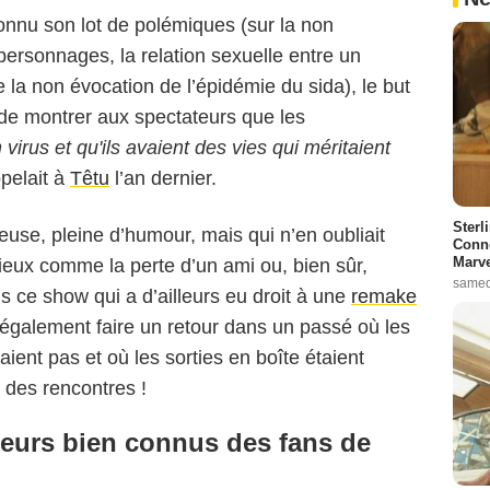
onnu son lot de polémiques (sur la non
s personnages, la relation sexuelle entre un
 la non évocation de l’épidémie du sida), le but
 de montrer aux spectateurs que les
virus et qu'ils avaient des vies qui méritaient
ppelait à
Têtu
l’an dernier.
Sterl
euse, pleine d’humour, mais qui n’en oubliait
FR_tmdb
Conno
Marve
ieux comme la perte d’un ami ou, bien sûr,
samed
 ce show qui a d’ailleurs eu droit à une
remake
t également faire un retour dans un passé où les
aient pas et où les sorties en boîte étaient
 des rencontres !
teurs bien connus des fans de