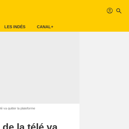
profil
search
LES INDÉS
CANAL+
lé va quitter la plateforme
 de la télé va