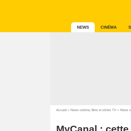
NEWS
CINÉMA
S
Accueil
News cinéma, films et séries TV
News s
MyCanal : cette 