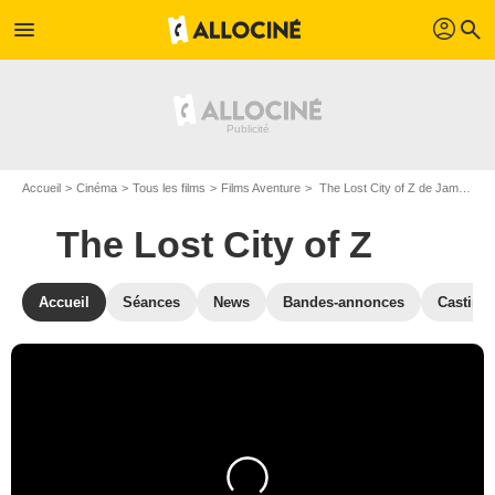
profil
menu
search
Accueil
Cinéma
Tous les films
Films Aventure
The Lost City of Z de James Gray
The Lost City of Z
Accueil
Séances
News
Bandes-annonces
Casting