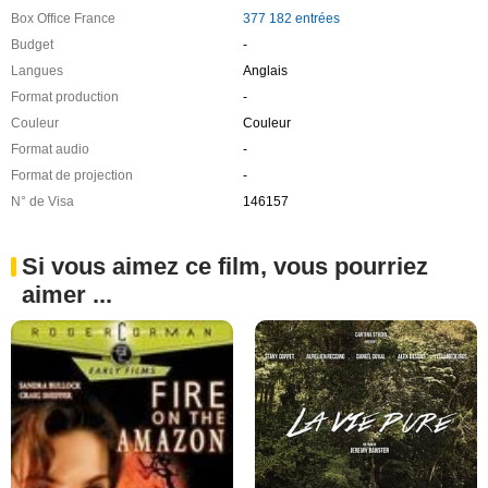
Box Office France
377 182 entrées
Budget
-
Langues
Anglais
Format production
-
Couleur
Couleur
Format audio
-
Format de projection
-
N° de Visa
146157
Si vous aimez ce film, vous pourriez
aimer ...