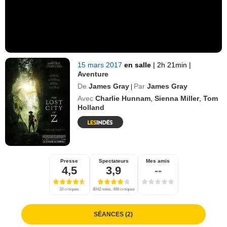
15 mars 2017
en salle
|
2h 21min
|
Aventure
De
James Gray
Par
James Gray
|
Avec
Charlie Hunnam
,
Sienna Miller
,
Tom
Holland
Presse
Spectateurs
Mes amis
4,5
3,9
--
33 critiques
8042 notes, 488 critiques
SÉANCES (2)