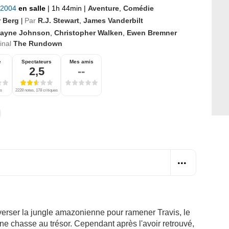
 2004
en salle
|
1h 44min
|
Aventure
,
Comédie
r Berg
Par
R.J. Stewart
,
James Vanderbilt
|
ayne Johnson
,
Christopher Walken
,
Ewen Bremner
ginal
The Rundown
e
Spectateurs
Mes amis
2,5
--
es
2228 notes, 178 critiques
raverser la jungle amazonienne pour ramener Travis, le
 une chasse au trésor. Cependant après l'avoir retrouvé,