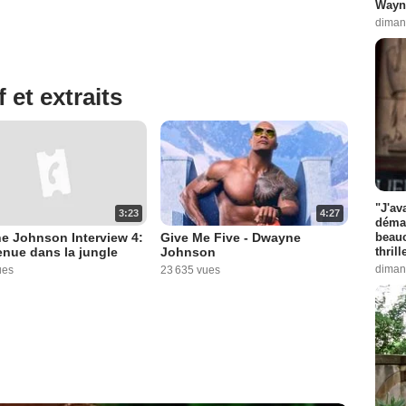
Wayne
diman
 et extraits
"J'av
3:23
4:27
démas
beauc
e Johnson Interview 4:
Give Me Five - Dwayne
thril
nue dans la jungle
Johnson
diman
ues
23 635 vues