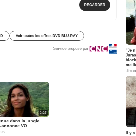
REGARDER
OD
Voir toutes les offres DVD BLU-RAY
Service proposé par
"Je n
Juras
block
meill
diman
2:27
nue dans la jungle
-annonce VO
ues
Il y 