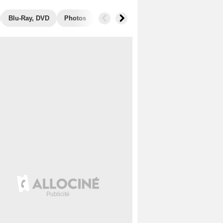
Blu-Ray, DVD
Photos
Musique
Secrets de tournage
B