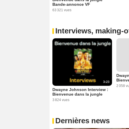
Bande-annonce VF
63 321 vues
Interviews, making-of
Dwayn
Bienve
3:23
2 058 v
Dwayne Johnson Interview :
Bienvenue dans la jungle
3 824 vues
Dernières news