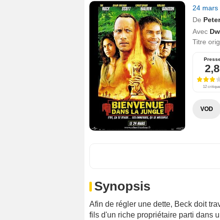
24 mars
De
Pete
Avec
Dw
Titre ori
Press
2,8
12 critiqu
VOD
Synopsis
Afin de régler une dette, Beck doit t
fils d'un riche propriétaire parti dans