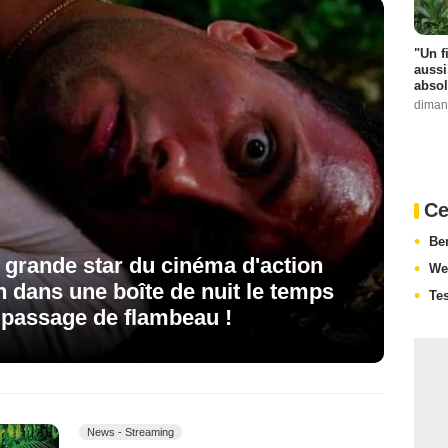
"Un f
aussi"
absol
diman
Ce
Be
e grande star du cinéma d'action
We
 dans une boîte de nuit le temps
Te
 passage de flambeau !
News - Streaming