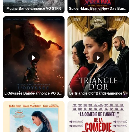
Mutiny Bande-annonce VO STFR
Spider-Man: Brand New Day Bande-annonce VO STFR
L'Odyssée Bande-annonce VO STFR
Le Triangle d'or Bande-annonce VF