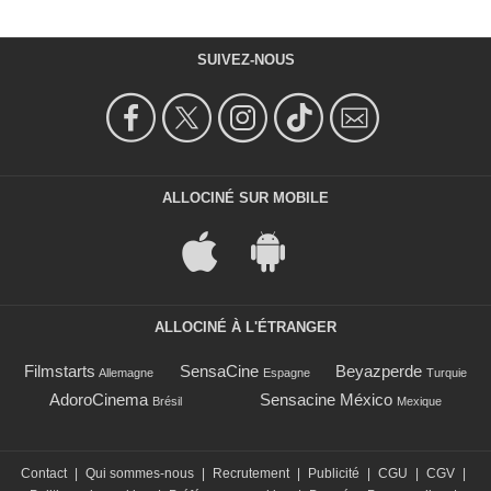
SUIVEZ-NOUS
ALLOCINÉ SUR MOBILE
ALLOCINÉ À L'ÉTRANGER
Filmstarts
SensaCine
Beyazperde
Allemagne
Espagne
Turquie
AdoroCinema
Sensacine México
Brésil
Mexique
Contact
|
Qui sommes-nous
|
Recrutement
|
Publicité
|
CGU
|
CGV
|