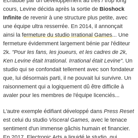
Echaudé par un développement au très / trop long
cours, Levine décida après la sortie de
Bioshock
Infinite
de revenir à une structure plus petite, avec
une équipe ultra resserrée. En 2014, il annonçait
ainsi la f
ermeture du studio Irrational Games
... Une
fermeture évidemment largement bénie par l'éditeur
2k.
"Pour les fans, les joueurs, et les cadres de 2k,
Ken Levine était Irrational. Irrational était Levine"
. Un
studio qui se confondait tellement avec son fondateur
que, lui désormais parti, il ne pouvait lui survivre. Un
raisonnement qui a logiquement dû être difficile à
avaler pour les membres de l'équipe licenciés...
L'autre exemple édifiant développé dans
Press Reset
est celui du studio
Visceral Games,
avec le tenace
sentiment d'un immense gâchis humain et financier.
En 2017, Electronic Arts a liquidé le studio, qui