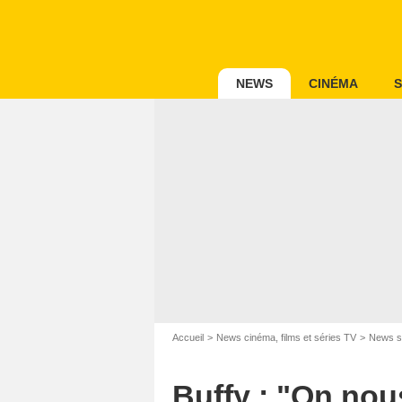
NEWS
CINÉMA
S
Accueil
News cinéma, films et séries TV
News s
Buffy : "On nou