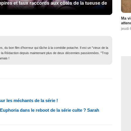
pires et faux raccords aux côtés de la tueuse de
Ma vi
atten
jeudi 
, du bon film d’horreur qui tâche à la comédie potache. Il est un "vieux de la
in de la Rédaction depuis maintenant plus de deux décennies passionnées. "Trop
amais !
ur les méchants de la série !
'Euphoria dans le reboot de la série culte ? Sarah