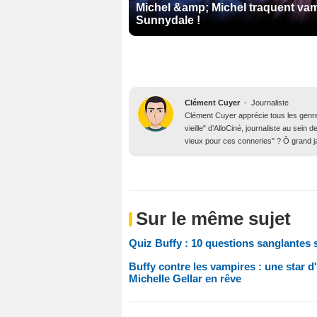
Michel &amp; Michel traquent vam
Sunnydale !
Clément Cuyer
-
Journaliste
Clément Cuyer apprécie tous les genres
vieille" d’AlloCiné, journaliste au se
vieux pour ces conneries" ? Ô grand j
Sur le même sujet
Quiz Buffy : 10 questions sanglantes s
Buffy contre les vampires : une star d
Michelle Gellar en rêve