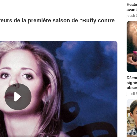
Heate
avant
jeudi 
reurs de la première saison de "Buffy contre
Décon
signé
obse
jeudi 