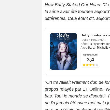
How Buffy Staked Our Heart. "Je 
la série avait été tournée aujourd
différentes. Cela étant dit, aujou
Buffy contre les 
Sortie :
1997-03-10
Série :
Buffy contre le
Avec
Sarah Michelle 
Spectateurs
3,4
"On travaillait vraiment dur, de l
propos relayés par ET Online
.
"N
bas. Tout le monde se disputait. 
ne l'a jamais été avec moi mais je s
sûre que j'étais également pénibl