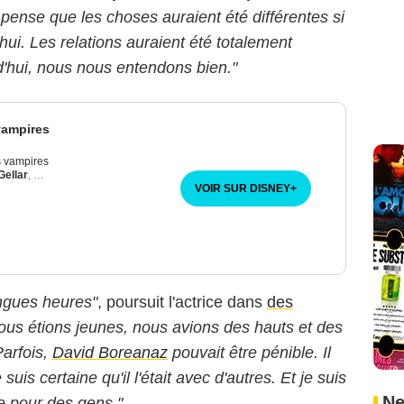
pense que les choses auraient été différentes si
'hui. Les relations auraient été totalement
rd'hui, nous nous entendons bien."
vampires
s vampires
Gellar
,
Alyson Hannigan
,
Nicholas Brendon
VOIR SUR DISNEY
+
ongues heures"
, poursuit l'actrice dans
des
ous étions jeunes, nous avions des hauts et des
Parfois,
David Boreanaz
pouvait être pénible. Il
uis certaine qu'il l'était avec d'autres. Et je suis
Ne
e pour des gens."