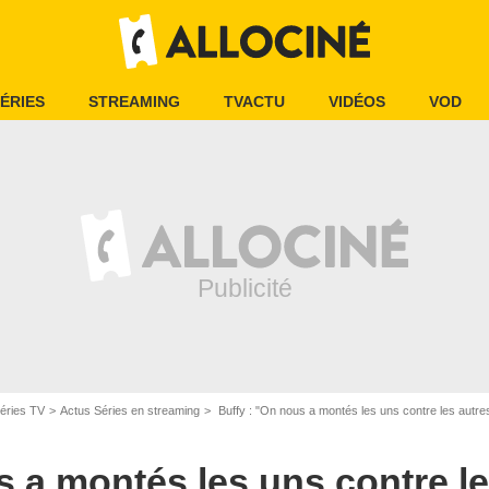
ÉRIES
STREAMING
TVACTU
VIDÉOS
VOD
éries TV
Actus Séries en streaming
Buffy : "On nous a montés les uns contre les autres
s a montés les uns contre le