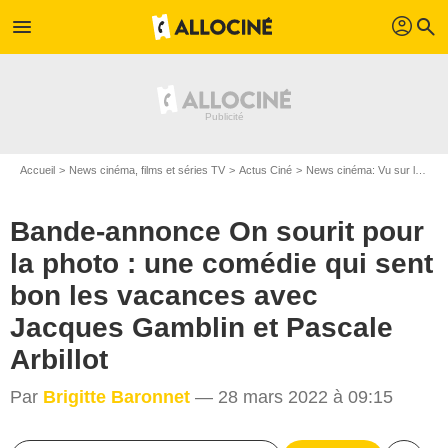
profil
menu
search
Accueil
News cinéma, films et séries TV
Actus Ciné
News cinéma: Vu sur le web
Bande-annonce On sourit pour
la photo : une comédie qui sent
bon les vacances avec
Jacques Gamblin et Pascale
Arbillot
Par
Brigitte Baronnet
— 28 mars 2022 à 09:15