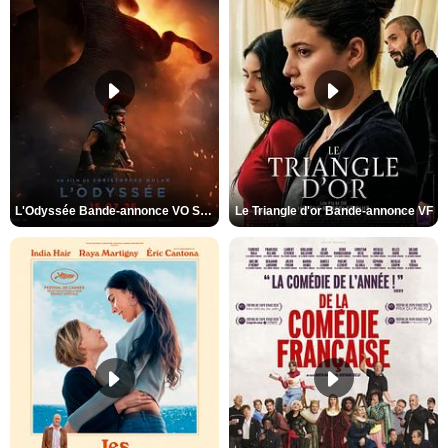
L'Odyssée Bande-annonce VO STFR
Le Triangle d'or Bande-annonce VF