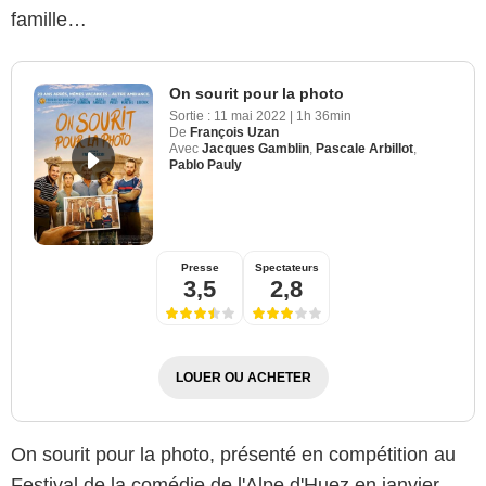
famille…
On sourit pour la photo
Sortie :
11 mai 2022
|
1h 36min
De
François Uzan
Avec
Jacques Gamblin
,
Pascale Arbillot
,
Pablo Pauly
Presse
Spectateurs
3,5
2,8
LOUER OU ACHETER
On sourit pour la photo, présenté en compétition au
Festival de la comédie de l'Alpe d'Huez en janvier