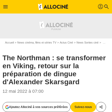
profil
menu
search
Accueil
News cinéma, films et séries TV
Actus Ciné
News Sorties ciné
The Northman : se transformer en Viking, retour sur la préparation de dingue d'Alexander Skarsgard
The Northman : se transformer
en Viking, retour sur la
préparation de dingue
d'Alexander Skarsgard
12 mai 2022 à 07:00
Ajoutez Allociné à vos sources préférées
Suivez-nous
Partag