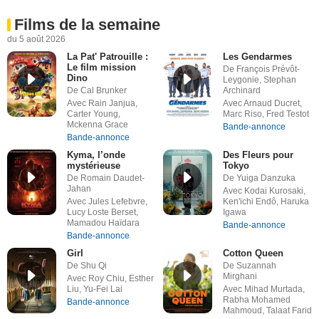
Films de la semaine
du 5 août 2026
La Pat' Patrouille :
Les Gendarmes
Le film mission
De François Prévôt-
Dino
Leygonie, Stephan
De Cal Brunker
Archinard
Avec Rain Janjua,
Avec Arnaud Ducret,
Carter Young,
Marc Riso, Fred Testot
Mckenna Grace
Bande-annonce
Bande-annonce
Kyma, l’onde
Des Fleurs pour
mystérieuse
Tokyo
De Romain Daudet-
De Yuiga Danzuka
Jahan
Avec Kodai Kurosaki,
Avec Jules Lefebvre,
Ken'ichi Endô, Haruka
Lucy Loste Berset,
Igawa
Mamadou Haïdara
Bande-annonce
Bande-annonce
Girl
Cotton Queen
De Shu Qi
De Suzannah
Mirghani
Avec Roy Chiu, Esther
Liu, Yu-Fei Lai
Avec Mihad Murtada,
Rabha Mohamed
Bande-annonce
Mahmoud, Talaat Farid