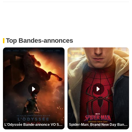
Top Bandes-annonces
L'Odyssée Bande-annonce VO STFR
Spider-Man: Brand New Day Bande-annonce VO STFR