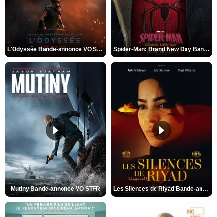
L'Odyssée Bande-annonce VO STFR
Spider-Man: Brand New Day Bande-annonce VO STFR
Mutiny Bande-annonce VO STFR
Les Silences de Riyad Bande-annonce VO STFR