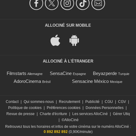
ALLOCINÉ SUR MOBILE
ALLOCINÉ À L'ÉTRANGER
Filmstarts
SensaCine
Beyazperde
Allemagne
Espagne
Turquie
AdoroCinema
Sensacine México
Brésil
Mexique
Contact
|
Qui sommes-nous
|
Recrutement
|
Publicité
|
CGU
|
CGV
|
Politique de cookies
|
Préférences cookies
|
Données Personnelles
|
Revue de presse
|
Charte d'écriture
|
Les services AlloCiné
|
Gérer Utiq
|
©AlloCiné
Retrouvez tous les horaires et infos de votre cinéma sur le numéro AlloCiné :
0 892 892 892
(0,90€/minute)