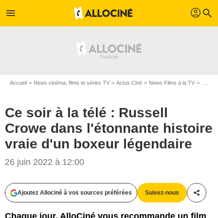
profil
menu
search
Accueil
News cinéma, films et séries TV
Actus Ciné
News Films à la TV
Ce soir à la télé : Russell Crowe dans l'étonnante histoire vraie d'un boxeur légendaire
Ce soir à la télé : Russell
Crowe dans l'étonnante histoire
vraie d'un boxeur légendaire
D.R.
26 juin 2022 à 12:00
Ajoutez Allociné à vos sources préférées
Suivez-nous
Partag
Chaque jour, AlloCiné vous recommande un film