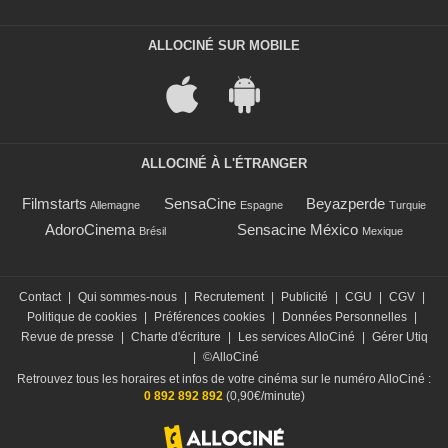
ALLOCINÉ SUR MOBILE
ALLOCINÉ À L'ÉTRANGER
Filmstarts
SensaCine
Beyazperde
Allemagne
Espagne
Turquie
AdoroCinema
Sensacine México
Brésil
Mexique
Contact
|
Qui sommes-nous
|
Recrutement
|
Publicité
|
CGU
|
CGV
|
Politique de cookies
|
Préférences cookies
|
Données Personnelles
|
Revue de presse
|
Charte d'écriture
|
Les services AlloCiné
|
Gérer Utiq
|
©AlloCiné
Retrouvez tous les horaires et infos de votre cinéma sur le numéro AlloCiné :
0 892 892 892
(0,90€/minute)