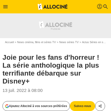
profil
menu
search
Accueil
News cinéma, films et séries TV
News séries TV
Actus Séries en streaming
Joie pour les fans d'horreur !
La série anthologique la plus
terrifiante débarque sur
Disney+
13 juil. 2022 à 08:00
Ajoutez Allociné à vos sources préférées
Suivez-nous
Partag