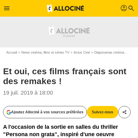
profil
menu
search
Accueil
News cinéma, films et séries TV
Actus Ciné
Diaporamas cinéma
Et oui
Et oui, ces films français sont
des remakes !
Mars Films
19 juil. 2019 à 18:00
Ajoutez Allociné à vos sources préférées
Suivez-nous
Partag
A l'occasion de la sortie en salles du thriller
"Persona non grata", inspiré d'une oeuvre