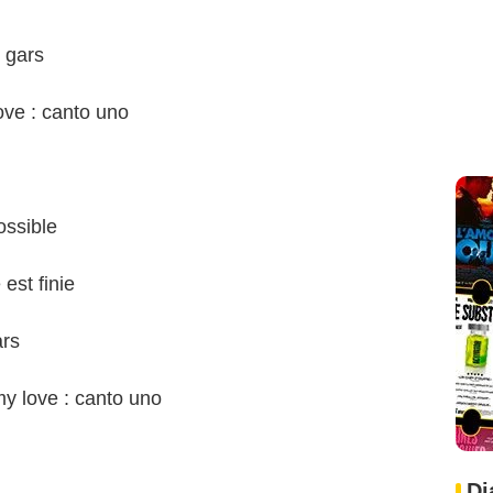
 gars
ve : canto uno
ssible
est finie
ars
y love : canto uno
Di