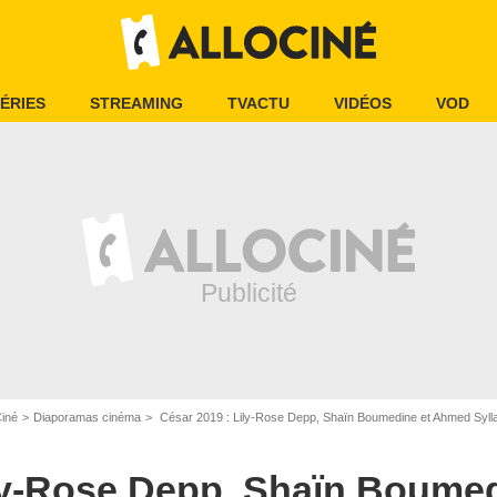
ÉRIES
STREAMING
TVACTU
VIDÉOS
VOD
Ciné
Diaporamas cinéma
César 2019 : Lily-Rose Depp, Shaïn Boumedine et Ahmed Sylla 
ily-Rose Depp, Shaïn Boume