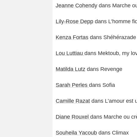
Jeanne Cohendy
dans Marche ou
Lily-Rose Depp
dans L’homme fi
Kenza Fortas
dans Shéhérazade
Lou Luttiau
dans Mektoub, my lov
Matilda Lutz
dans Revenge
Sarah Perles
dans Sofia
Camille Razat
dans L’amour est u
Diane Rouxel
dans Marche ou cr
Souheila Yacoub
dans Climax