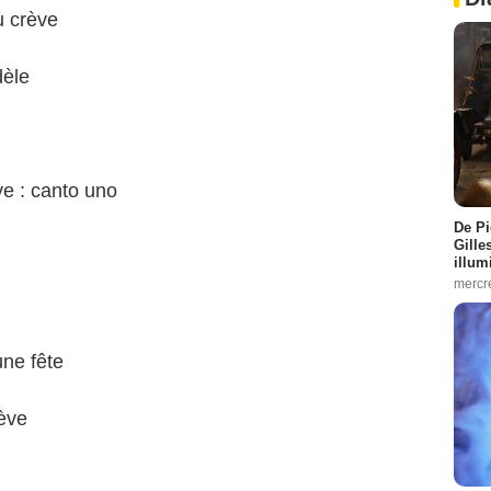
 crève
dèle
e : canto uno
De Pi
Gille
illum
mercr
ne fête
ève