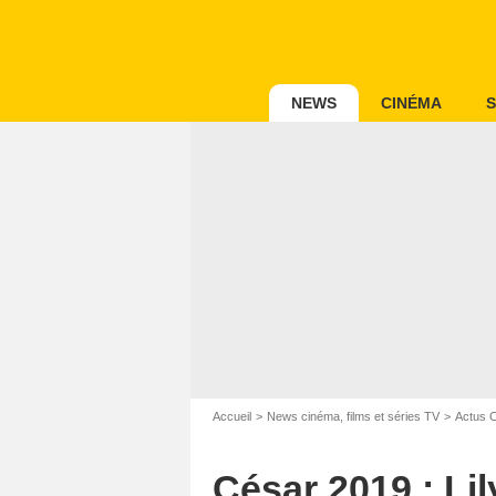
NEWS
CINÉMA
S
Accueil
News cinéma, films et séries TV
Actus 
César 2019 : L