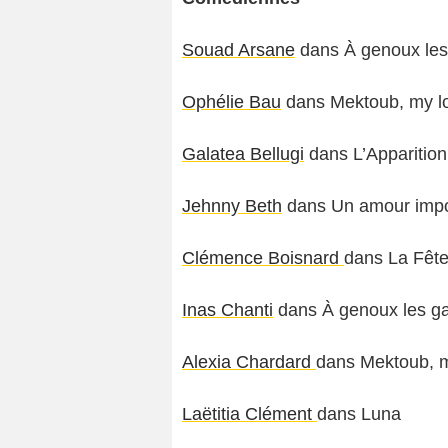
Souad Arsane
dans À genoux les
Ophélie Bau
dans Mektoub, my lo
Galatea Bellugi
dans L’Apparition
Jehnny Beth
dans Un amour impo
Clémence Boisnard
dans La Fête 
Inas Chanti
dans À genoux les g
Alexia Chardard
dans Mektoub, m
Laëtitia Clément
dans Luna