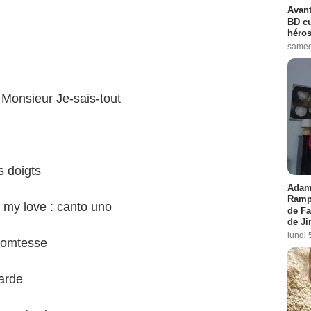
Avant
BD cu
héros
samed
Monsieur Je-sais-tout
 doigts
Adam 
Rampl
my love : canto uno
de Fa
de J
lundi 
comtesse
arde