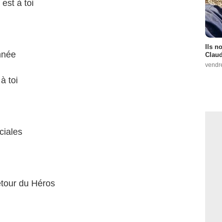
est à toi
Ils n
nnée
Claud
vendr
à toi
ciales
tour du Héros