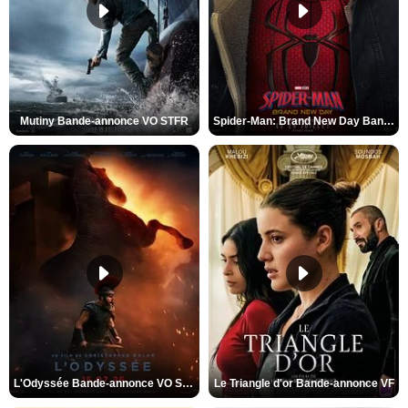
Mutiny Bande-annonce VO STFR
Spider-Man: Brand New Day Bande-annonce VO STFR
L'Odyssée Bande-annonce VO STFR
Le Triangle d'or Bande-annonce VF