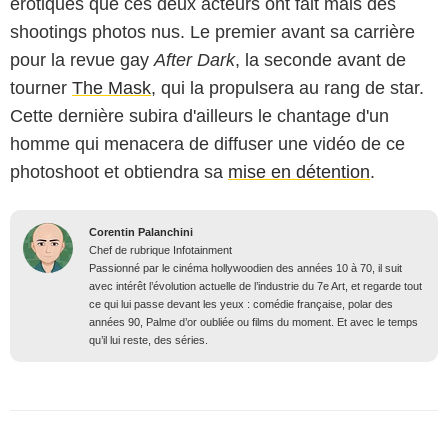
érotiques que ces deux acteurs ont fait mais des
shootings photos nus. Le premier avant sa carrière
pour la revue gay
After Dark
, la seconde avant de
tourner
The Mask
, qui la propulsera au rang de star.
Cette dernière subira d'ailleurs le chantage d'un
homme qui menacera de diffuser une vidéo de ce
photoshoot et obtiendra sa
mise en détention
.
Corentin Palanchini
Chef de rubrique Infotainment
Passionné par le cinéma hollywoodien des années 10 à 70, il suit
avec intérêt l’évolution actuelle de l’industrie du 7e Art, et regarde tout
ce qui lui passe devant les yeux : comédie française, polar des
années 90, Palme d’or oubliée ou films du moment. Et avec le temps
qu’il lui reste, des séries.