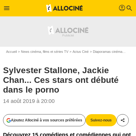
profil
menu
search
Accueil
News cinéma, films et séries TV
Actus Ciné
Diaporamas cinéma
Sylves
Sylvester Stallone, Jackie
Chan... Ces stars ont débuté
dans le porno
KADENA PRESS / BESTIMAGE / Warner Bros. France
14 août 2019 à 20:00
Ajoutez Allociné à vos sources préférées
Suivez-nous
Partag
Découvrez 15 comédiens et comédiennes qui ont