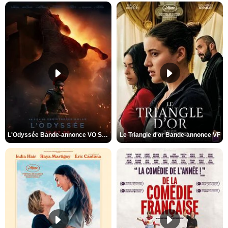
L'Odyssée Bande-annonce VO STFR
Le Triangle d'or Bande-annonce VF