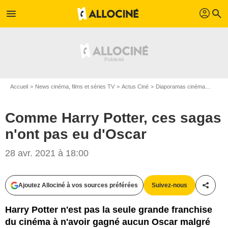
profil
menu
search
Accueil
News cinéma, films et séries TV
Actus Ciné
Diaporamas cinéma
Comme
Comme Harry Potter, ces sagas
n'ont pas eu d'Oscar
28 avr. 2021 à 18:00
Warner Bros.
Ajoutez Allociné à vos sources préférées
Suivez-nous
Partag
Harry Potter n'est pas la seule grande franchise
du cinéma à n'avoir gagné aucun Oscar malgré