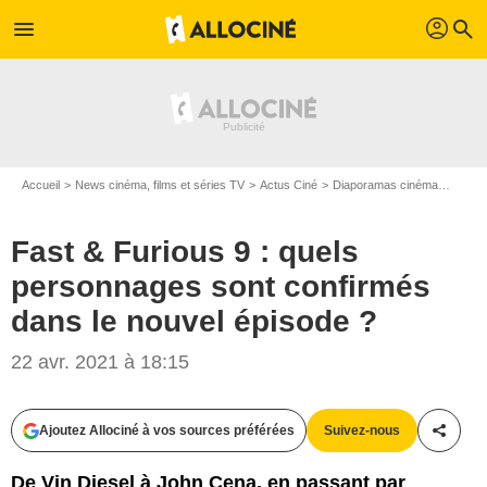
profil
menu
search
Accueil
News cinéma, films et séries TV
Actus Ciné
Diaporamas cinéma
Fast &
Fast & Furious 9 : quels
personnages sont confirmés
dans le nouvel épisode ?
22 avr. 2021 à 18:15
Universal Pictures International France
Ajoutez Allociné à vos sources préférées
Suivez-nous
Partag
De Vin Diesel à John Cena, en passant par