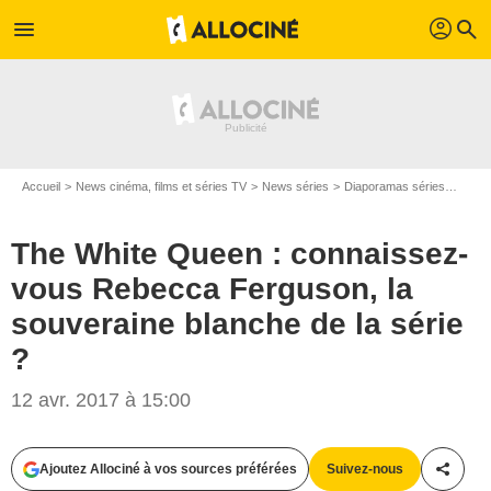
profil
menu
search
Accueil
News cinéma, films et séries TV
News séries
Diaporamas séries
The W
The White Queen : connaissez-
vous Rebecca Ferguson, la
souveraine blanche de la série
?
12 avr. 2017 à 15:00
Ajoutez Allociné à vos sources préférées
Suivez-nous
Partag
Paramount Pictures France