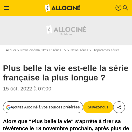
profil
menu
search
Accueil
News cinéma, films et séries TV
News séries
Diaporamas séries
Plus b
Plus belle la vie est-elle la série
française la plus longue ?
15 oct. 2022 à 07:00
PATRICK BERNARD / BESTIMAGE
Ajoutez Allociné à vos sources préférées
Suivez-nous
Partag
Alors que "Plus belle la vie" s'aprrète à tirer sa
révérence le 18 novembre prochain, après plus de