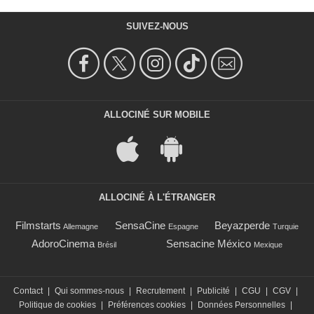
SUIVEZ-NOUS
ALLOCINÉ SUR MOBILE
ALLOCINÉ À L'ÉTRANGER
Filmstarts
SensaCine
Beyazperde
Allemagne
Espagne
Turquie
AdoroCinema
Sensacine México
Brésil
Mexique
Contact
|
Qui sommes-nous
|
Recrutement
|
Publicité
|
CGU
|
CGV
|
Politique de cookies
|
Préférences cookies
|
Données Personnelles
|