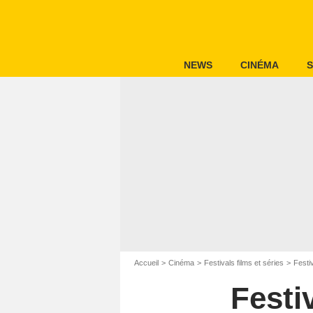
NEWS
CINÉMA
S
Accueil
Cinéma
Festivals films et séries
Festi
Festi