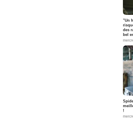
"Un h
risqu
des r
bel 
mercr
Spid
meill
!
mercr