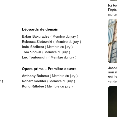
Ici t
l'épi
mercr
Léopards de demain
Bakur Bakuradze
( Membre du jury )
Rebecca Zlotowski
( Membre du jury )
Indu Shrikent
( Membre du jury )
Tom Shoval
( Membre du jury )
Luc Toutounghi
( Membre du jury )
Jason
Opera prima – Première oeuvre
son n
Anthony Bobeau
( Membre du jury )
qui le
 )
Robert Koehler
( Membre du jury )
vendre
Kong Rithdee
( Membre du jury )