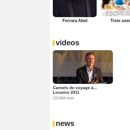
Ferrara Abel
Trois soe
videos
Carnets de voyage à...
Locarno 2011
121 884 vues
news