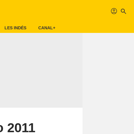
profil
search
LES INDÉS
CANAL+
o 2011