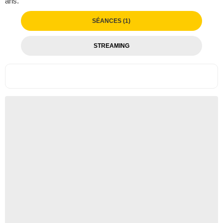
ans.
SÉANCES (1)
STREAMING