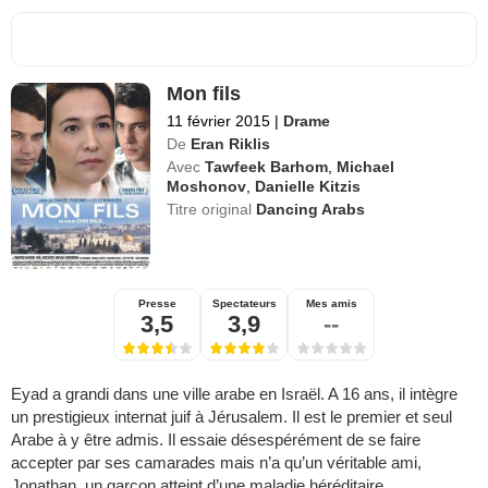
Mon fils
11 février 2015
|
Drame
De
Eran Riklis
Avec
Tawfeek Barhom
,
Michael
Moshonov
,
Danielle Kitzis
Titre original
Dancing Arabs
Presse
Spectateurs
Mes amis
3,5
3,9
--
Eyad a grandi dans une ville arabe en Israël. A 16 ans, il intègre
un prestigieux internat juif à Jérusalem. Il est le premier et seul
Arabe à y être admis. Il essaie désespérément de se faire
accepter par ses camarades mais n’a qu’un véritable ami,
Jonathan, un garçon atteint d’une maladie héréditaire.