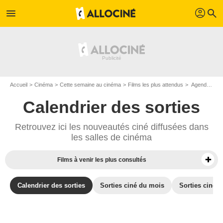
profil
menu
search
Accueil
Cinéma
Cette semaine au cinéma
Films les plus attendus
Agenda cinéma : Films du 11 février 2015
Calendrier des sorties
Retrouvez ici les nouveautés ciné diffusées dans
les salles de cinéma
Films à venir les plus consultés
Calendrier des sorties
Sorties ciné du mois
Sorties ciné d