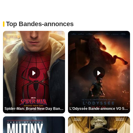
Top Bandes-annonces
Spider-Man: Brand New Day Bande-annonce VO STFR
L'Odyssée Bande-annonce VO STFR