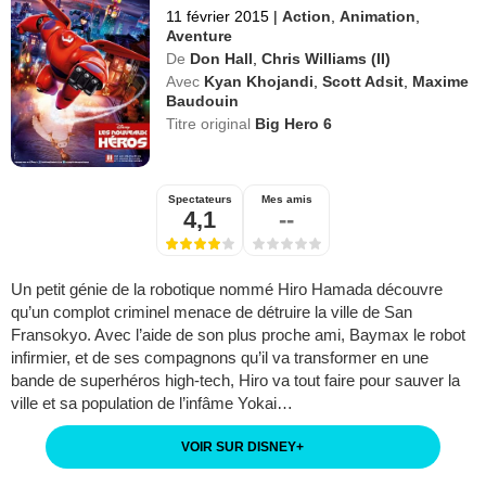
11 février 2015
|
Action
,
Animation
,
Aventure
De
Don Hall
,
Chris Williams (II)
Avec
Kyan Khojandi
,
Scott Adsit
,
Maxime
Baudouin
Titre original
Big Hero 6
Spectateurs
Mes amis
4,1
--
Un petit génie de la robotique nommé Hiro Hamada découvre
qu’un complot criminel menace de détruire la ville de San
Fransokyo. Avec l’aide de son plus proche ami, Baymax le robot
infirmier, et de ses compagnons qu’il va transformer en une
bande de superhéros high-tech, Hiro va tout faire pour sauver la
ville et sa population de l’infâme Yokai…
VOIR SUR DISNEY
+