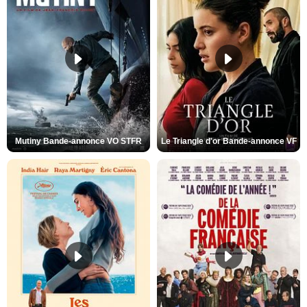
Mutiny Bande-annonce VO STFR
Le Triangle d'or Bande-annonce VF