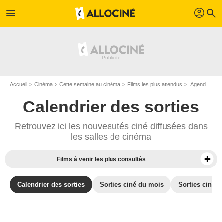
profil
menu
search
Accueil
Cinéma
Cette semaine au cinéma
Films les plus attendus
Agenda cinéma : Films du 4 mars 2020
Calendrier des sorties
Retrouvez ici les nouveautés ciné diffusées dans
les salles de cinéma
Films à venir les plus consultés
Calendrier des sorties
Sorties ciné du mois
Sorties ciné d