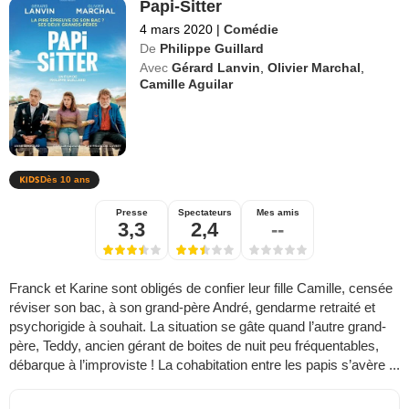
Papi-Sitter
4 mars 2020
|
Comédie
De
Philippe Guillard
Avec
Gérard Lanvin
,
Olivier Marchal
,
Camille Aguilar
Dès 10 ans
Presse
Spectateurs
Mes amis
3,3
2,4
--
Franck et Karine sont obligés de confier leur fille Camille, censée
réviser son bac, à son grand-père André, gendarme retraité et
psychorigide à souhait. La situation se gâte quand l’autre grand-
père, Teddy, ancien gérant de boites de nuit peu fréquentables,
débarque à l’improviste ! La cohabitation entre les papis s’avère ...