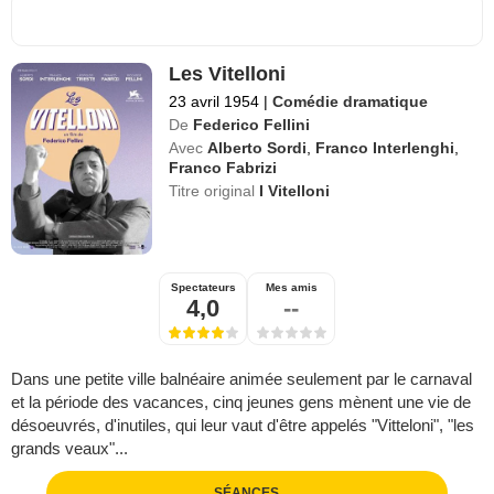
Les Vitelloni
23 avril 1954
|
Comédie dramatique
De
Federico Fellini
Avec
Alberto Sordi
,
Franco Interlenghi
,
Franco Fabrizi
Titre original
I Vitelloni
Spectateurs
Mes amis
4,0
--
Dans une petite ville balnéaire animée seulement par le carnaval
et la période des vacances, cinq jeunes gens mènent une vie de
désoeuvrés, d'inutiles, qui leur vaut d'être appelés "Vitteloni", "les
grands veaux"...
SÉANCES