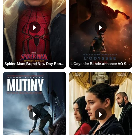
Spider-Man: Brand New Day Bande-annonce VO STFR
L'Odyssée Bande-annonce VO STFR