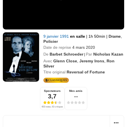
9 janvier 1991
en salle
|
1h 50min
|
Drame
,
Policier
Date de reprise
4 mars 2020
De
Barbet Schroeder
Par
Nicholas Kazan
|
Avec
Glenn Close
,
Jeremy Irons
,
Ron
Silver
Titre original
Reversal of Fortune
Spectateurs
Mes amis
3,7
--
603 notes, 63 critiques