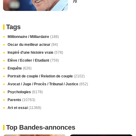
70
Tags
Millionnaire / Milliardaire
(188)
Oscar du meilleur acteur
(94)
Inspiré d'une histoire vraie
(578)
Elève / Ecolier / Etudiant
(759)
Enquête
(626)
Portrait de couple / Relation de couple
(2102)
Avocat / Juge / Procès / Tribunal / Justice
(652)
Psychologies
(6178)
Parents
(10763)
Art et essai
(11368)
Top Bandes-annonces