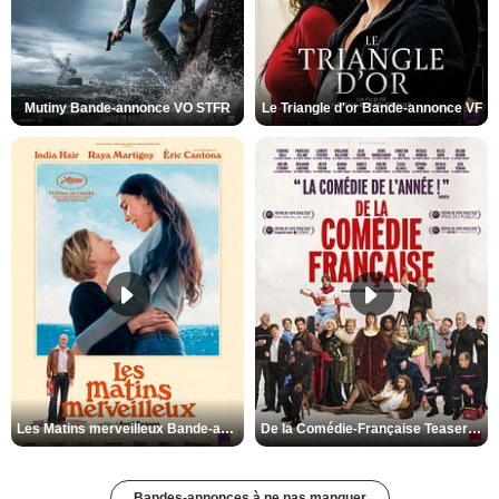
Mutiny Bande-annonce VO STFR
Le Triangle d'or Bande-annonce VF
Les Matins merveilleux Bande-annonce VF
De la Comédie-Française Teaser VF
Bandes-annonces à ne pas manquer