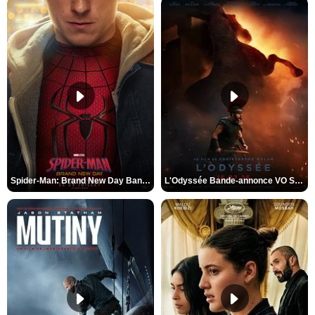
Spider-Man: Brand New Day Bande-annonce VO STFR
L'Odyssée Bande-annonce VO STFR