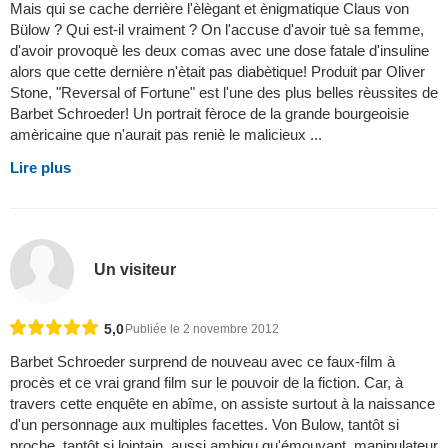
Mais qui se cache derrière l'èlègant et ènigmatique Claus von
Bülow ? Qui est-il vraiment ? On l'accuse d'avoir tuè sa femme,
d'avoir provoquè les deux comas avec une dose fatale d'insuline
alors que cette dernière n'ètait pas diabètique! Produit par Oliver
Stone, "Reversal of Fortune" est l'une des plus belles rèussites de
Barbet Schroeder! Un portrait fèroce de la grande bourgeoisie
amèricaine que n'aurait pas reniè le malicieux ...
Lire plus
Un visiteur
5,0
Publiée le 2 novembre 2012
Barbet Schroeder surprend de nouveau avec ce faux-film à
procès et ce vrai grand film sur le pouvoir de la fiction. Car, à
travers cette enquête en abîme, on assiste surtout à la naissance
d'un personnage aux multiples facettes. Von Bulow, tantôt si
proche, tantôt si lointain, aussi ambigu qu'émouvant, manipulateur