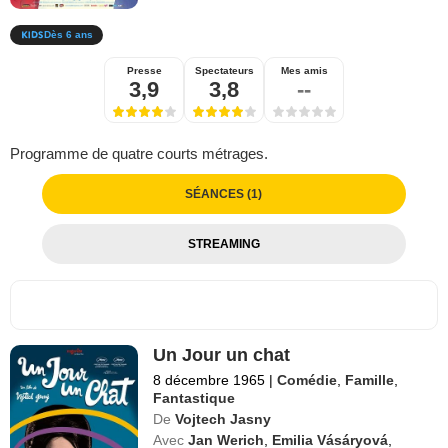
Dès 6 ans
Presse
Spectateurs
Mes amis
3,9
3,8
--
Programme de quatre courts métrages.
SÉANCES (1)
STREAMING
Un Jour un chat
8 décembre 1965
|
Comédie
,
Famille
,
Fantastique
De
Vojtech Jasny
Avec
Jan Werich
,
Emilia Vásáryová
,