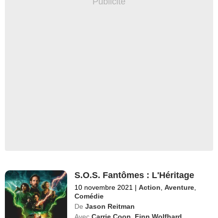
S.O.S. Fantômes : L'Héritage
10 novembre 2021
|
Action
,
Aventure
,
Comédie
De
Jason Reitman
Avec
Carrie Coon
,
Finn Wolfhard
,