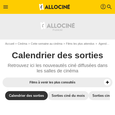
profil
menu
search
Accueil
Cinéma
Cette semaine au cinéma
Films les plus attendus
Agenda cinéma : Films du 1 décembre 2021
Calendrier des sorties
Retrouvez ici les nouveautés ciné diffusées dans
les salles de cinéma
Films à venir les plus consultés
Calendrier des sorties
Sorties ciné du mois
Sorties ciné d