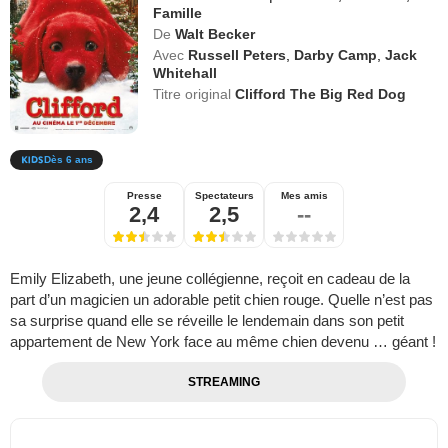
Famille
De
Walt Becker
Avec
Russell Peters
,
Darby Camp
,
Jack
Whitehall
Titre original
Clifford The Big Red Dog
Dès 6 ans
Presse
Spectateurs
Mes amis
2,4
2,5
--
Emily Elizabeth, une jeune collégienne, reçoit en cadeau de la
part d’un magicien un adorable petit chien rouge. Quelle n’est pas
sa surprise quand elle se réveille le lendemain dans son petit
appartement de New York face au même chien devenu … géant !
STREAMING