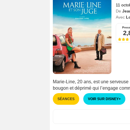
11 octo
De
Jea
Avec
L
Pres
2,
Marie-Line, 20 ans, est une serveuse
bougon et déprimé qui l’engage comme
SÉANCES
VOIR SUR DISNEY
+