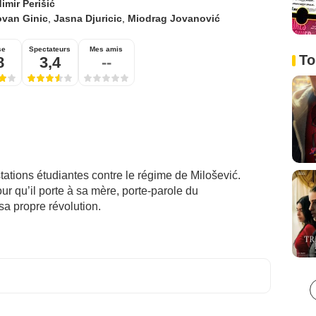
imir Perišić
ovan Ginic
,
Jasna Djuricic
,
Miodrag Jovanović
se
Spectateurs
Mes amis
To
8
3,4
--
tations étudiantes contre le régime de Milošević.
ur qu’il porte à sa mère, porte-parole du
a propre révolution.