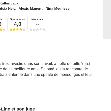
 Kaltenbäck
fsia Herzi
,
Alexis Manenti
,
Nina Meurisse
se
Spectateurs
Mes amis
9
4,0
--
ès investie dans son travail, a-t-elle déraillé ? Est-
e de sa meilleure amie Salomé, ou la rencontre de
dia s’enferme dans une spirale de mensonges et leur
-Line et son juge