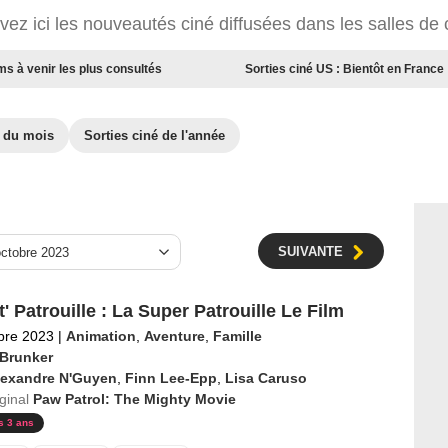
vez ici les nouveautés ciné diffusées dans les salles de
ms à venir les plus consultés
Sorties ciné US : Bientôt en France
é du mois
Sorties ciné de l'année
SUIVANTE
' Patrouille : La Super Patrouille Le Film
bre 2023
|
Animation
,
Aventure
,
Famille
 Brunker
lexandre N'Guyen
,
Finn Lee-Epp
,
Lisa Caruso
iginal
Paw Patrol: The Mighty Movie
s 3 ans