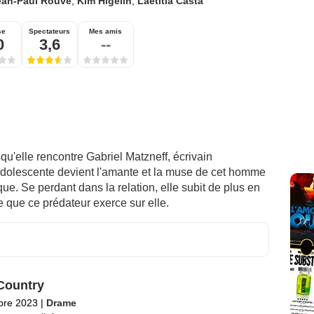
ean-Paul Rouve
,
Kim Higelin
,
Laetitia Casta
se
Spectateurs
Mes amis
0
3,6
--
qu'elle rencontre Gabriel Matzneff, écrivain
dolescente devient l'amante et la muse de cet homme
que. Se perdant dans la relation, elle subit de plus en
e que ce prédateur exerce sur elle.
Country
bre 2023
|
Drame