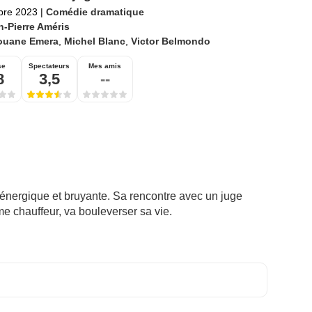
bre 2023
|
Comédie dramatique
n-Pierre Améris
ouane Emera
,
Michel Blanc
,
Victor Belmondo
se
Spectateurs
Mes amis
8
3,5
--
 énergique et bruyante. Sa rencontre avec un juge
 chauffeur, va bouleverser sa vie.