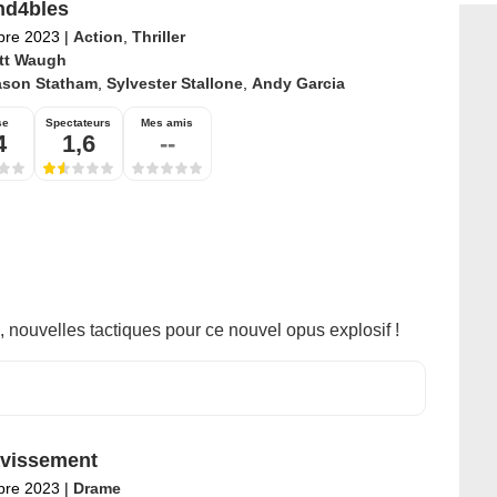
nd4bles
bre 2023
|
Action
,
Thriller
tt Waugh
ason Statham
,
Sylvester Stallone
,
Andy Garcia
se
Spectateurs
Mes amis
4
1,6
--
ouvelles tactiques pour ce nouvel opus explosif !
vissement
bre 2023
|
Drame