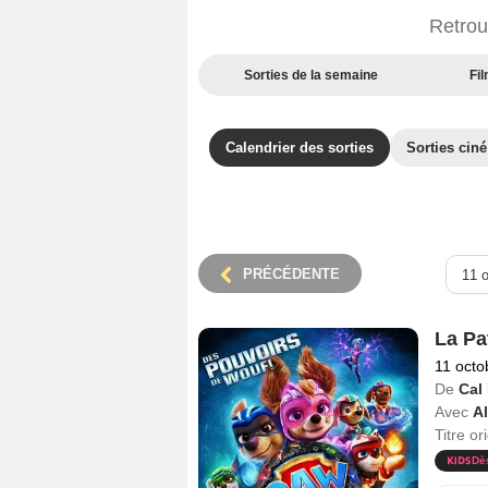
Retrou
Sorties de la semaine
Fil
Calendrier des sorties
Sorties cin
PRÉCÉDENTE
La Pat
11 octo
De
Cal
Avec
A
Titre or
Dè