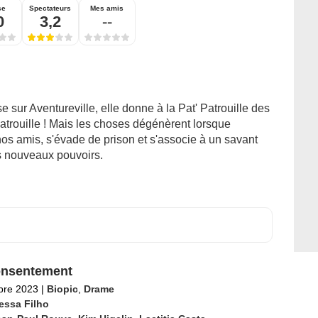
se
Spectateurs
Mes amis
0
3,2
--
 sur Aventureville, elle donne à la Pat' Patrouille des
atrouille ! Mais les choses dégénèrent lorsque
nos amis, s'évade de prison et s'associe à un savant
es nouveaux pouvoirs.
onsentement
bre 2023
|
Biopic
,
Drame
essa Filho