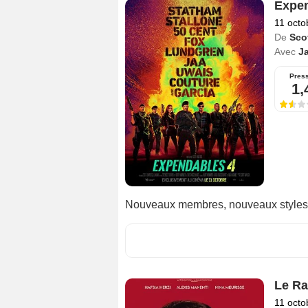
Expe
11 octo
De
Sco
Avec
J
Pres
1,
Nouveaux membres, nouveaux styles, n
Le Ra
11 octo