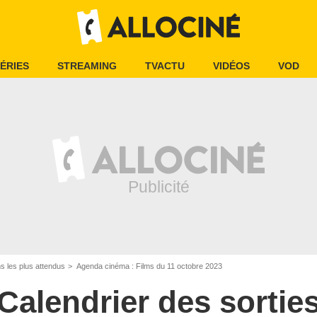
ÉRIES
STREAMING
TVACTU
VIDÉOS
VOD
ms les plus attendus
Agenda cinéma : Films du 11 octobre 2023
Calendrier des sortie