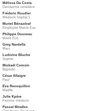
Mélissa Da Costa
Gendarme cimetière
Fréderic Roudier
Médecin hôpital 1
Muriel Bénazéraf
Employée Mairie Eus
Philippe Dusseau
Maire Eus
Greg Nardella
Marc
Ludivine Bluche
Sophie
Mickaël Coinsin
Baptiste
César Allaigre
Paul
Eva Recoquillon
Maëlle
Julie Kpère
Femme médecin
Pascal Miralles
Gendrame Gruissan