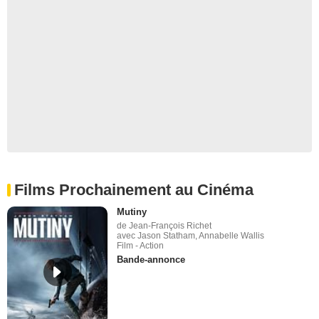
Films Prochainement au Cinéma
Mutiny
de Jean-François Richet
avec Jason Statham, Annabelle Wallis
Film - Action
Bande-annonce