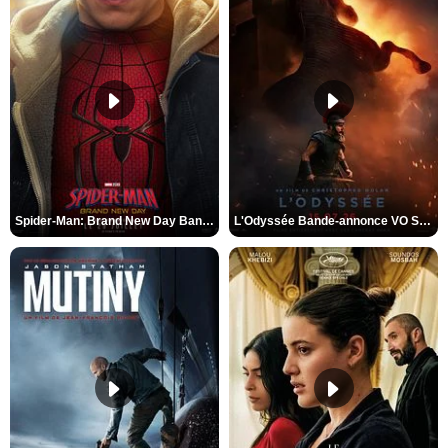
Spider-Man: Brand New Day Bande-annonce VO STFR
L'Odyssée Bande-annonce VO STFR