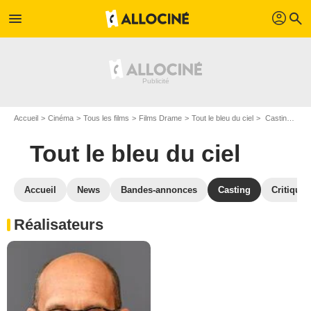
profil
menu
search
Accueil
Cinéma
Tous les films
Films Drame
Tout le bleu du ciel
Casting Tout le bleu du ciel
Tout le bleu du ciel
Accueil
News
Bandes-annonces
Casting
Critiques
Réalisateurs