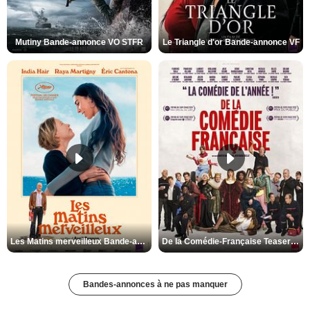
Mutiny Bande-annonce VO STFR
Le Triangle d'or Bande-annonce VF
Les Matins merveilleux Bande-annonce VF
De la Comédie-Française Teaser VF
Bandes-annonces à ne pas manquer